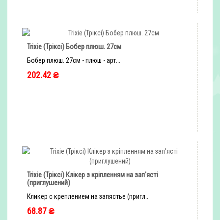
Trixie (Тріксі) Бобер плюш. 27см
Бобер плюш. 27см - плюш - арт...
202.42 ₴
быстрый заказ
Trixie (Тріксі) Клікер з кріпленням на зап'ясті
(приглушений)
Кликер с креплением на запястье (пригл..
68.87 ₴