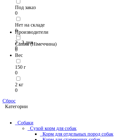
Под заказ
0
Нет на складе
0
Производители
2 - 3 дня
Canina (Німеччина)
0
0
Вес
150 г
0
2 кг
0
Сброс
Категории
Собаки
Сухой корм для собак
Корм для отдельных пород собак
Корм для стареющих собак