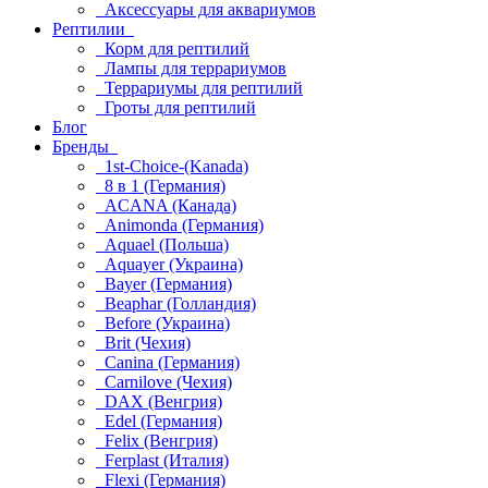
Аксессуары для аквариумов
Рептилии
Корм для рептилий
Лампы для террариумов
Террариумы для рептилий
Гроты для рептилий
Блог
Бренды
1st-Choice-(Kanada)
8 в 1 (Германия)
ACANA (Канада)
Animonda (Германия)
Aquael (Польша)
Aquayer (Украина)
Bayer (Германия)
Beaphar (Голландия)
Before (Украина)
Brit (Чехия)
Canina (Германия)
Carnilove (Чехия)
DAX (Венгрия)
Edel (Германия)
Felix (Венгрия)
Ferplast (Италия)
Flexi (Германия)