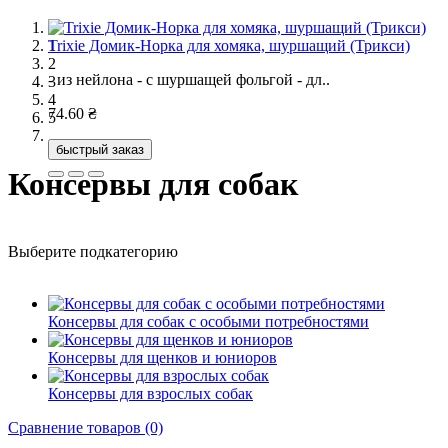
Trixie Домик-Норка для хомяка, шуршащий (Трикси)
Sum-Plast Piłka (мяч литой) (Сам Пласт)
Friskies (Фрискис) с говядиной в желе
Trixie Кости желатиновые (Трикси)
1
Мяу! консервы для взрослых кошек рагу с кроликом и
2
- из нейлона - с шуршащей фольгой - дл..
натуральная резина ванильный запах ..
friskies (фрискис) с говядиной в желе Ко..
Кость содержит массу полезных питател..
индейкой 100 г
3
4
74.60 ₴
16.00 ₴
7.10 ₴
7.10 ₴
Паучи и консервы Мяу! — это полноц..
5
7.10 ₴
быстрый заказ
быстрый заказ
быстрый заказ
быстрый заказ
Консервы для собак
быстрый заказ
Выберите подкатегорию
Консервы для собак с особыми потребностями
Консервы для щенков и юниоров
Консервы для взрослых собак
Сравнение товаров (0)