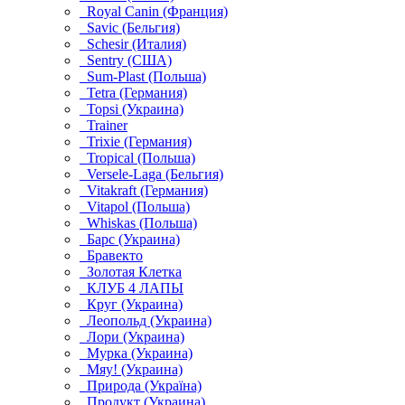
Royal Canin (Франция)
Savic (Бельгия)
Schesir (Италия)
Sentry (США)
Sum-Plast (Польша)
Tetra (Германия)
Topsi (Украина)
Trainer
Trixie (Германия)
Tropical (Польша)
Versele-Laga (Бельгия)
Vitakraft (Германия)
Vitapol (Польша)
Whiskas (Польша)
Барс (Украина)
Бравекто
Золотая Клетка
КЛУБ 4 ЛАПЫ
Круг (Украина)
Леопольд (Украина)
Лори (Украина)
Мурка (Украина)
Мяу! (Украина)
Природа (Україна)
Продукт (Украина)