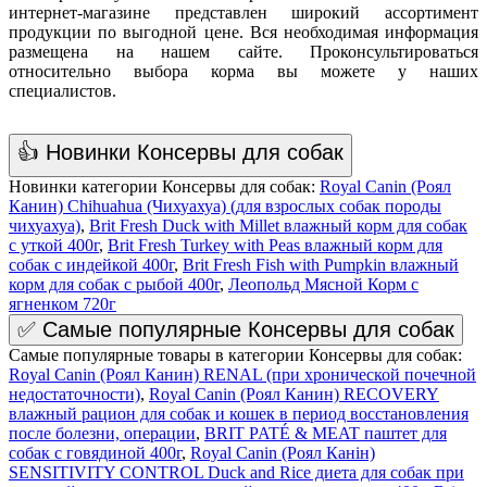
интернет-магазине представлен широкий ассортимент
продукции по выгодной цене. Вся необходимая информация
размещена на нашем сайте. Проконсультироваться
относительно выбора корма вы можете у наших
специалистов.
👍 Новинки Консервы для собак
Новинки категории Консервы для собак:
Royal Canin (Роял
Канин) Chihuahua (Чихуахуа) (для взрослых собак породы
чихуахуа)
,
Brit Fresh Duck with Millet влажный корм для собак
с уткой 400г
,
Brit Fresh Turkey with Peas влажный корм для
собак с индейкой 400г
,
Brit Fresh Fish with Pumpkin влажный
корм для собак с рыбой 400г
,
Леопольд Мясной Корм с
ягненком 720г
✅ Самые популярные Консервы для собак
Самые популярные товары в категории Консервы для собак:
Royal Canin (Роял Канин) RENAL (при хронической почечной
недостаточности)
,
Royal Canin (Роял Канин) RECOVERY
влажный рацион для собак и кошек в период восстановления
после болезни, операции
,
BRIT PATÉ & MEAT паштет для
собак с говядиной 400г
,
Royal Canin (Роял Канін)
SENSITIVITY CONTROL Duck and Rice диета для собак при