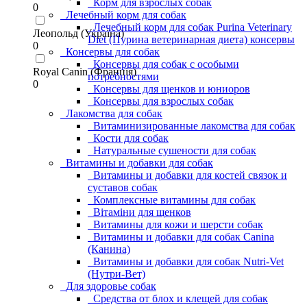
Корм для взрослых собак
0
Лечебный корм для собак
Лечебный корм для собак Purina Veterinary
Леопольд (Україна)
Diet (Пурина ветеринарная диета) консервы
0
Консервы для собак
Консервы для собак с особыми
Royal Canin (Франція)
потребностями
0
Консервы для щенков и юниоров
Консервы для взрослых собак
Лакомства для собак
Витаминизированные лакомства для собак
Кости для собак
Натуральные сушености для собак
Витамины и добавки для собак
Витамины и добавки для костей связок и
суставов собак
Комплексные витамины для собак
Вітаміни для щенков
Витамины для кожи и шерсти собак
Витамины и добавки для собак Canina
(Канина)
Витамины и добавки для собак Nutri-Vet
(Нутри-Вет)
Для здоровье собак
Средства от блох и клещей для собак