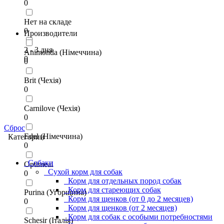
0
Нет на складе
0
Производители
2 - 3 дня
Animonda (Німеччина)
0
0
Brit (Чехія)
0
Carnilove (Чехія)
0
Сброс
Edel (Німеччина)
Категории
0
Собаки
Optimeal
Сухой корм для собак
0
Корм для отдельных пород собак
Корм для стареющих собак
Purina (Угорщина)
Корм для щенков (от 0 до 2 месяцев)
0
Корм для щенков (от 2 месяцев)
Корм для собак с особыми потребностями
Schesir (Італія)