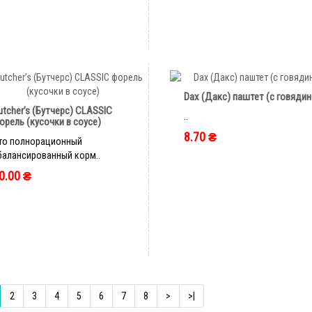
быстрый заказ
быстрый заказ
Dax (Дакс) паштет (с говядин
utcher’s (Бутчерс) CLASSIC
..
орель (кусочки в соусе)
8.70 ₴
то полнорационный
балансированный корм..
0.00 ₴
быстрый заказ
быстрый заказ
2
3
4
5
6
7
8
>
>|