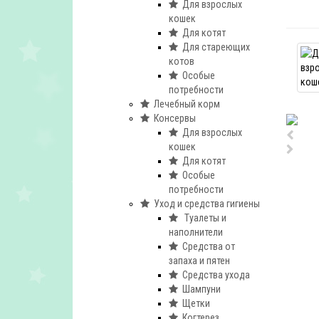
Для взрослых
кошек
Для котят
Для стареющих
котов
Особые
потребности
Лечебный корм
Консервы
Для взрослых
кошек
Для котят
Особые
потребности
Уход и средства гигиены
Туалеты и
наполнители
Средства от
запаха и пятен
Средства ухода
Шампуни
Щетки
Когтерез