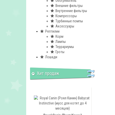
Обогреватель
Внешние фильтры
Внутренние фильтры
Компрессоры
Турбинные помпы
Аксессуары
Рептилии
Корм
Лампы
Террариумы
Гроты
Лошади
Хит продаж
Dax (Дакс) паштет (с
курицей)
Megan (Меган) Pożywienie dla
szynszyli (корм для