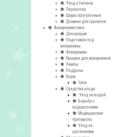
Уход и Гигиена
Переноски
Шары прогулочные
Домики для грызунов
Аквариумистика
Декорации
Подставки под
аквариумы
Аквариумы
Крышки для аквариумов
Лампы
Поддоны
Корм
Tetra
Средства ухода
Уход за водой
Борьба с
водорослями
Медицинские
препараты
Уход за
растениями