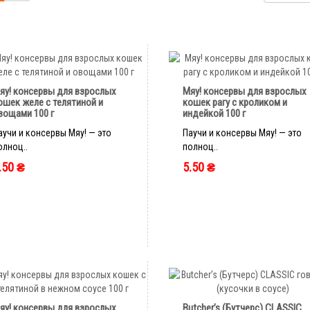
яу! консервы для взрослых
Мяу! консервы для взрослых
ошек желе с телятиной и
кошек рагу с кроликом и
вощами 100 г
индейкой 100 г
аучи и консервы Мяу! — это
Паучи и консервы Мяу! — это
олноц..
полноц..
.50 ₴
5.50 ₴
быстрый заказ
быстрый заказ
яу! консервы для взрослых
Butcher’s (Бутчерс) CLASSIC