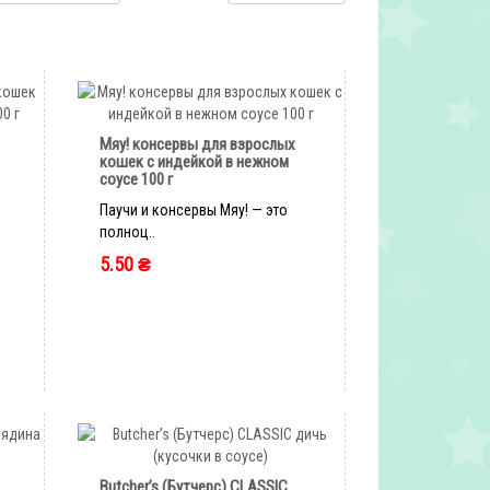
Мяу! консервы для взрослых
кошек с индейкой в нежном
соусе 100 г
Паучи и консервы Мяу! — это
полноц..
5.50 ₴
быстрый заказ
Butcher’s (Бутчерс) CLASSIC