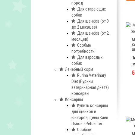
пород
Для стареющих
собак
Для щенков (от 0
до 2 месяцев)
Для щенков (от 2
месяцев)
М
к
Особые
о
потребности
Для взрослых
П
собак
п
Лечебный корм
5
Purina Veterinary
Diet (Пурини
ветеринарная диета)
консервы
Консервы
Купить консервы
для щенков и
юниоров, цены Киев
Львов - Petcenter
Особые
М