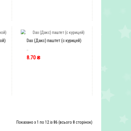
быстрый заказ
ой)
Dax (Дакс) паштет (с курицей)
..
8.70 ₴
быстрый заказ
Показано з 1 по 12 із 86 (всього 8 сторінок)