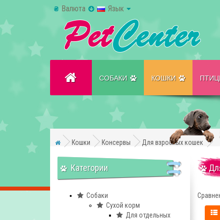
Валюта
Язык
₴
СОБАКИ
КОШКИ
ПТИ
Кошки
Консервы
Для взрослых кошек
Категории
Для
Собаки
Сравнен
Сухой корм
Для отдельных