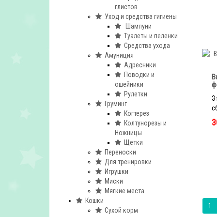
глистов
Уход и средства гигиены
Шампуни
Туалеты и пеленки
Средства ухода
Амуниция
Адресники
Поводки и
B
ошейники
ф
Рулетки
Э
Груминг
с
Когтерез
3
Колтунорезы и
Ножницы
Щетки
Переноски
Для тренировки
Игрушки
Миски
Мягкие места
Кошки
1
Сухой корм