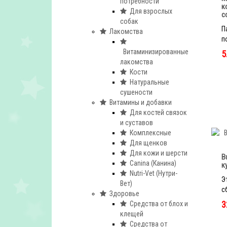
потребности
к
Для взрослых
с
собак
П
Лакомства
п
Витаминизированные
5
лакомства
Кости
Натуральные
сушености
Витамины и добавки
Для костей связок
и суставов
Комплексные
Для щенков
Для кожи и шерсти
B
Canina (Канина)
к
Nutri-Vet (Нутри-
Э
Вет)
с
Здоровье
3
Средства от блох и
клещей
Средства от