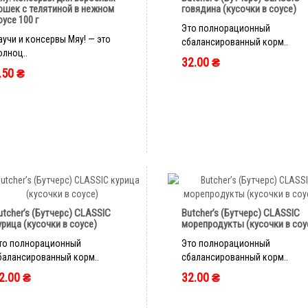
ошек с телятиной в нежном
говядина (кусочки в соусе)
оусе 100 г
Это полнорационный
аучи и консервы Мяу! — это
сбалансированный корм..
олноц..
32.00 ₴
.50 ₴
быстрый заказ
быстрый заказ
utcher’s (Бутчерс) CLASSIC
Butcher’s (Бутчерс) CLASSIC
урица (кусочки в соусе)
морепродукты (кусочки в соу
то полнорационный
Это полнорационный
балансированный корм..
сбалансированный корм..
2.00 ₴
32.00 ₴