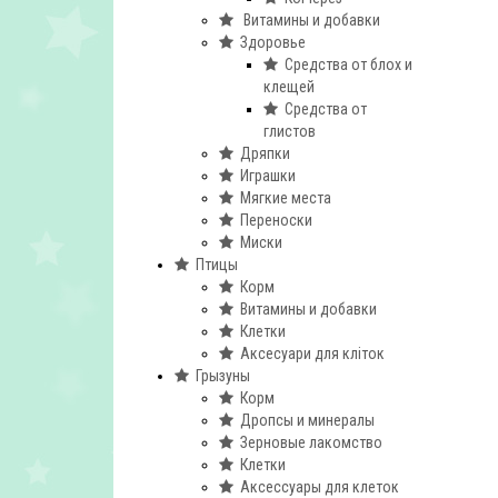
Витамины и добавки
Здоровье
Средства от блох и
клещей
Средства от
глистов
Дряпки
Играшки
Мягкие места
Переноски
Миски
Птицы
Корм
Витамины и добавки
Клетки
Аксесуари для кліток
Грызуны
Корм
Дропсы и минералы
Зерновые лакомство
Клетки
Аксессуары для клеток