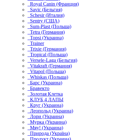
Royal Canin (Франция)
Savic (Бельгия)
Schesir (Италия)
Sentry (США)
Sum-Plast (Польша)
Tetra (Германия)
Topsi (Украина)
Trainer
Trixie (Германия)
Tropical (Польша)
Versele-Laga (Бельгия)
Vitakraft (Германия)
Vitapol (Польша)
Whiskas (Польша)
Барс (Украина)
Бравекто
Золотая Клетка
КЛУБ 4 ЛАПЫ
Круг (Украина)
Леопольд (Украина)
Лори (Украина)
Мурка (Украина)
Мяу! (Украина)
Природа (Україна)
Продукт (Украина)