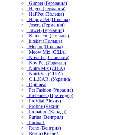
Gimpet (Германия)
Hagen (Германия)
HaPPet (Польша)
Happy Pet (Польша)
Josera (Германия)
Juwel (Германия)
Kameleon (Польша)
kitekat (Польша)
Megan (Польша)
Meow Mix (США)
Novartis (Словакия)
NoviPet (Израиль)
Nutra Mix (США)
Nutri-Vet (США)
O.L.KAR. (Украина)
Optimeal
Pet Fashion (Украина)
Pretender (Претендер)
PreVital (Чехия)
Profine (Чехия)
Pronature (Канада)
Purina (Венгрия)
Purina 1
Reno (Венгрия)
Resun (Китай)