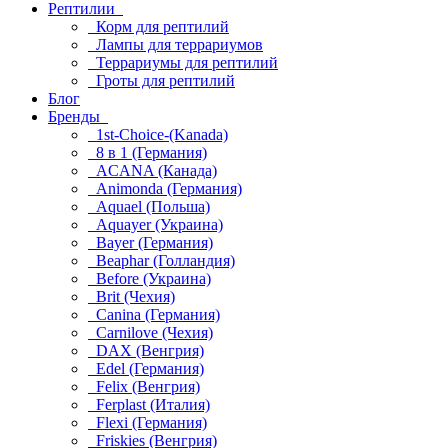
Рептилии
Корм для рептилий
Лампы для террариумов
Террариумы для рептилий
Гроты для рептилий
Блог
Бренды
1st-Choice-(Kanada)
8 в 1 (Германия)
ACANA (Канада)
Animonda (Германия)
Aquael (Польша)
Aquayer (Украина)
Bayer (Германия)
Beaphar (Голландия)
Before (Украина)
Brit (Чехия)
Canina (Германия)
Carnilove (Чехия)
DAX (Венгрия)
Edel (Германия)
Felix (Венгрия)
Ferplast (Италия)
Flexi (Германия)
Friskies (Венгрия)