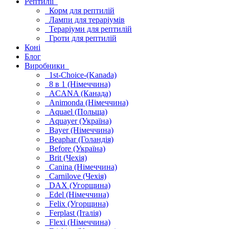
Рептилії
Корм для рептилій
Лампи для тераріумів
Тераріуми для рептилій
Гроти для рептилій
Коні
Блог
Виробники
1st-Choice-(Kanada)
8 в 1 (Німеччина)
ACANA (Канада)
Animonda (Німеччина)
Aquael (Польща)
Aquayer (Україна)
Bayer (Німеччина)
Beaphar (Голандія)
Before (Україна)
Brit (Чехія)
Canina (Німеччина)
Carnilove (Чехія)
DAX (Угорщина)
Edel (Німеччина)
Felix (Угорщина)
Ferplast (Італія)
Flexi (Німеччина)