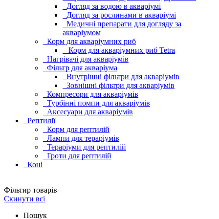
Догляд за водою в акваріумі
Догляд за рослинами в акваріумі
Медичні препарати для догляду за
акваріумом
Корм для акваріумних риб
Корм для акваріумних риб Tetra
Нагрівачі для акваріумів
Фільтр для акваріума
Внутрішні фільтри для акваріумів
Зовнішні фільтри для акваріумів
Компресори для акваріумів
Турбінні помпи для акваріумів
Аксесуари для акваріумів
Рептилії
Корм для рептилій
Лампи для тераріумів
Тераріуми для рептилій
Гроти для рептилій
Коні
Фільтир товарів
Скинути всі
Пошук