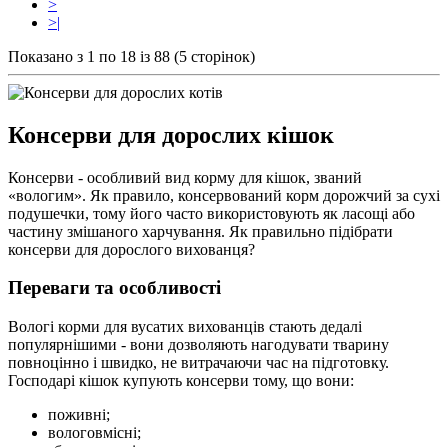
>
>|
Показано з 1 по 18 із 88 (5 сторінок)
Консерви для дорослих кішок
Консерви - особливий вид корму для кішок, званий
«вологим». Як правило, консервований корм дорожч
ий за
сух
і
подушеч
ки
, тому його часто використовують як ласощі або
частин
у
змішаного харчування. Як правильно підібрати
консерви для дорослого вихованця?
Переваги та особливості
Вологі корми для вусатих вихованців стають дедалі
популярнішими - вони дозволяють нагодувати тварину
повноцінно і швидко, не витрачаючи час на підготовку.
Господарі кішок купують консерви тому, що вони:
поживні;
в
о
л
о
го
вмісні
;