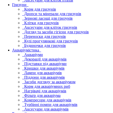
Аксесуари для кліток птахів
Гризуни
Корм для гризунів
Дропси та мінерали для гризунів
Зернові ласощі для гризунів
Клітки для гризунів
Аксесуари для кліток гризунів
Догляд та засоби гігієни для гризунів
Переноски для гризунів
Кулі прогулянкові для гризунів
Будиночки для гризунів
Акваріумістика
Акваріуми
Декорації для акваріумів
Підставки під акваріуми
Кришки для акваріумів
Лампи для акваріумів
Піддони для акваріумів
Засоби догляду за акваріумом
Корм для акваріумних риб
Нагрівачі для акваріумів
Фільтр для акваріума
Компресори для акваріумів
Турбінні помпи для акваріумів
Аксесуари для акваріумів