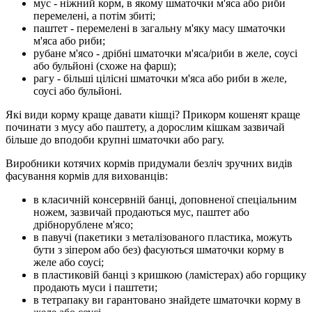
мус - ніжний корм, в якому шматочки м'яса або риби
перемелені, а потім збиті;
паштет - перемелені в загальну м'яку масу шматочки
м'яса або риби;
рубане м'ясо - дрібні шматочки м'яса/риби в желе, соусі
або бульйоні (схоже на фарш);
рагу - більші цілісні шматочки м'яса або риби в желе,
соусі або бульйоні.
Які види корму краще давати кішці? Прикорм кошенят краще
починати з мусу або паштету, а дорослим кішкам
зазвичай
більше
до вподоби крупні
шматочки або рагу.
Виробники котячих кормів придумали безліч зручних видів
фасування корм
ів
для вихованців:
в класичній консервній банці, доповненої спеціальним
ножем, зазвичай продаються мус, паштет або
дрібно
рублене м'ясо;
в паву
чі
(пакетик
и
з металізованого пластика, можуть
бути з зіпером або без) фасуються шматочки корму в
желе або соусі;
в пластиковій банці з кришкою (
ламістерах
) або горщику
продають муси і паштети;
в тетрапаку ви гарантовано знайдете шматочки корму в