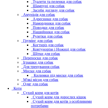
Туалети та пеленки для собак
Шампуні для собак
Засоби догляду для собак
Амуніція для собак
Адресники для собак
Намордники для собак
Поводки для собак
Нашийники для собак
Рулетки для собак
Грумінг для собак
Когтиріз для собак
Ковтунорізи і Ножиці для собак
Щітки для собак
Переноски для собак
Іграшки для собак
Для тренування собак
Миски для собак
Килимки під миски для собак
М'які місця для собак
Одяг для собак
Коти
Сухий корм для котів
Сухий корм для дорослих кішок
Сухий корм для котів з особливими
потребами