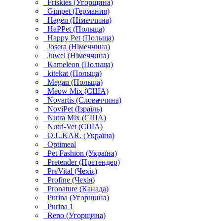
Friskies (Угорщина)
Gimpet (Германия)
Hagen (Німеччина)
HaPPet (Польща)
Happy Pet (Польща)
Josera (Німеччина)
Juwel (Німеччина)
Kameleon (Польща)
kitekat (Польща)
Megan (Польща)
Meow Mix (США)
Novartis (Словаччина)
NoviPet (Ізраїль)
Nutra Mix (США)
Nutri-Vet (США)
O.L.KAR. (Україна)
Optimeal
Pet Fashion (Україна)
Pretender (Претендер)
PreVital (Чехія)
Profine (Чехія)
Pronature (Канада)
Purina (Угорщина)
Purina 1
Reno (Угорщина)