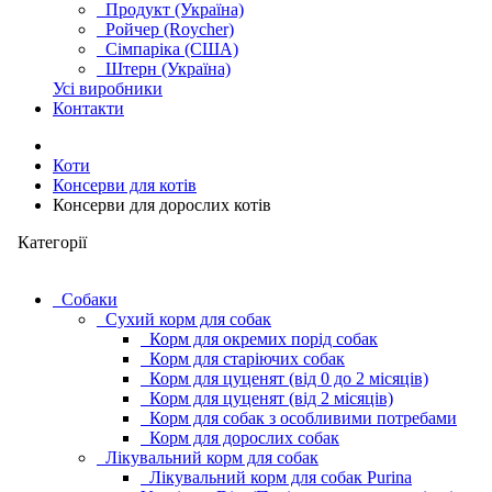
Продукт (Україна)
Ройчер (Roycher)
Сімпаріка (США)
Штерн (Україна)
Усі виробники
Контакти
Коти
Консерви для котів
Консерви для дорослих котів
Категорії
Cобаки
Сухий корм для собак
Корм для окремих порід собак
Корм для старіючих собак
Корм для цуценят (від 0 до 2 місяців)
Корм для цуценят (від 2 місяців)
Корм для собак з особливими потребами
Корм для дорослих собак
Лікувальний корм для собак
Лікувальний корм для собак Purina