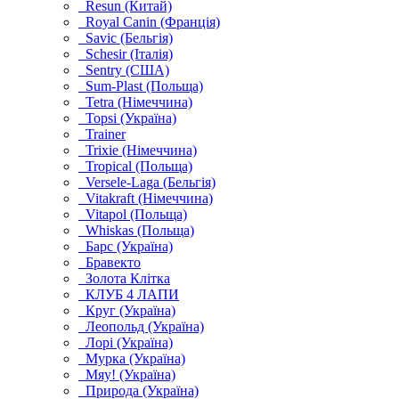
Resun (Китай)
Royal Canin (Франція)
Savic (Бельгія)
Schesir (Італія)
Sentry (США)
Sum-Plast (Польща)
Tetra (Німеччина)
Topsi (Україна)
Trainer
Trixie (Німеччина)
Tropical (Польща)
Versele-Laga (Бельгія)
Vitakraft (Німеччина)
Vitapol (Польща)
Whiskas (Польща)
Барс (Україна)
Бравекто
Золота Клітка
КЛУБ 4 ЛАПИ
Круг (Україна)
Леопольд (Україна)
Лорі (Україна)
Мурка (Україна)
Мяу! (Україна)
Природа (Україна)