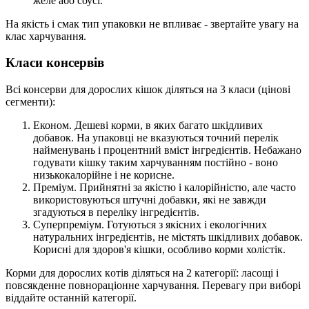
желе або соусі.
На якість і смак тип упаковки не впливає - звертайте увагу на
клас харчування.
К
ласи консервів
Всі консерви для дорослих кішок діляться на 3 клас
и
(цінові
сегменти):
Економ. Дешеві корми, в яких багато шкідливих
добавок. На упаковці не вказуються точний перелік
найменувань і процентний вміст інгредієнтів. Небажано
годувати кішку таким харчуванням постійно - воно
низькокалорійне і не корисне.
Преміум. Прийнятні за якістю і калорійністю, але часто
використовуються штучні добавки,
які
не завжди
згадуються в переліку інгредієнтів.
Суперпреміум. Готуються з якісних і екологічних
натуральних інгредієнтів, не
містя
ть шкідливих добавок.
Корисні для здоров'я кішки, особливо корми холістік.
Корми для дорослих к
отів
діляться на 2 категорії: ласощі і
повсякденне повнораціонн
е
харчування. Перевагу при виборі
віддайте останн
ій
категорії.