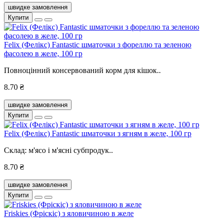
швидке замовлення
Купити
Felix (Фелікс) Fantastic шматочки з фореллю та зеленою
фасолею в желе, 100 гр
Повноцінний консервований корм для кішок..
8.70 ₴
швидке замовлення
Купити
Felix (Фелікс) Fantastic шматочки з ягням в желе, 100 гр
Склад: м'ясо і м'ясні субпродук..
8.70 ₴
швидке замовлення
Купити
Friskies (Фріскіс) з яловичиною в желе