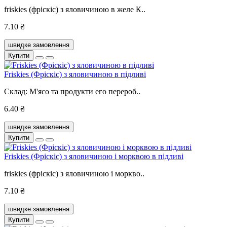
friskies (фріскіс) з яловичиною в желе К..
7.10 ₴
швидке замовлення
Купити
Friskies (Фріскіс) з яловичиною в підливі
Склад: М'ясо та продукти его перероб..
6.40 ₴
швидке замовлення
Купити
Friskies (Фріскіс) з яловичиною і морквою в підливі
friskies (фріскіс) з яловичиною і моркво..
7.10 ₴
швидке замовлення
Купити