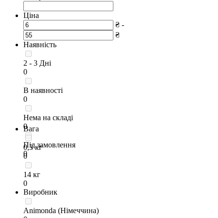
Ціна
₴ -
₴
Наявність
2 - 3 Дні
0
В наявності
0
Нема на складі
0
Вага
Під замовлення
0,3 кг
0
0
14 кг
0
Виробник
Animonda (Німеччина)