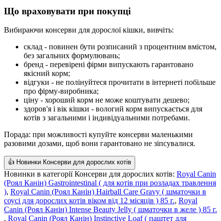
Що враховувати при покупці
Вибираючи консерви для дорослої кішки, вивчіть:
склад - повинен бути розписаний з процентним вмістом,
без загальних формулювань;
бренд - перевірені фірми випускають гарантовано
якісний корм;
відгуки - не полінуйтеся прочитати в інтернеті побільше
про фірму-виробника;
ціну - хороший корм не може коштувати дешево;
здоров'я і вік кішки - вологий корм випускається для
котів з загальними і індивідуальними потребами
.
Порада: при можливості купуйте консерви маленькими
разовими дозами, щоб вони гарантовано не зіпсувалися.
👍 Новинки Консерви для дорослих котів
Новинки в категорії Консерви для дорослих котів:
Royal Canin
(Роял Канін) Gastrointestinal ( для котів при розладах травлення
)
,
Royal Canin (Роял Канін) Hairball Care Gravy ( шматочки в
соусі для дорослих котів віком від 12 місяців ) 85 г.
,
Royal
Canin (Роял Канін) Intense Beauty Jelly ( шматочки в желе ) 85 г.
,
Royal Canin (Роял Канін) Instinctive Loaf ( паштет для