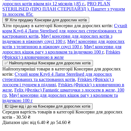
дорослих котів віком від 12 місяців ) 85 г.
,
​PRO PLAN
STERILISED (ПРО ПЛАН СТЕРІЛАЙЗД ). Паштет з тунцем
та лососем. 85г.
💯 Хіти продажу Консерви для дорослих котів
Хіти продажу в категорії Консерви для дорослих котів:
Сухий
корм Клуб 4 Лапи Sterelised для дорослих стерелізованих та
кастрованих котів
,
Мяу! консерви для дорослих котів з
індичкою в ніжному соусі 100 г
,
Мяу! консерви для дорослих
котів з телятиною в ніжному соусі 100 г
,
Мяу! консерви для
дорослих кішок рагу з кроликом та індичкою 100 г
,
Friskies
(Фріскіс) з яловичиною в желе
✅ Найпопулярніші Консерви для дорослих котів
Найпопулярніші товари в категорії Консерви для дорослих
котів:
Сухий корм Клуб 4 Лапи Sterelised для дорослих
стерелізованих та кастрованих котів
,
Friskies (Фріскіс) з
лососем і тунцем в підливі
,
Friskies (Фріскіс) з яловичиною в
желе
,
Felix (Фелікс) Fantastic шматочки з лососем в желе, 100
гр
,
Мяу! консерви для дорослих кішок рагу з кроликом та
індичкою 100 г
💵 Ціни від і до на Консерви для дорослих котів
Середня вартість товарів в категорії Консерви для дорослих
котів - 30.50 ₴
Діапазон цін: від 6.40 ₴ до 54.60 ₴