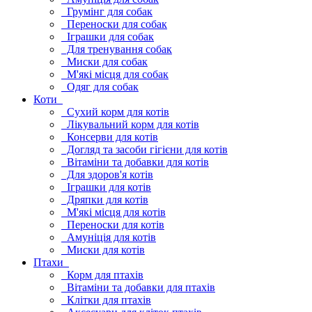
Грумінг для собак
Переноски для собак
Іграшки для собак
Для тренування собак
Миски для собак
М'які місця для собак
Одяг для собак
Коти
Сухий корм для котів
Лікувальний корм для котів
Консерви для котів
Догляд та засоби гігієни для котів
Вітаміни та добавки для котів
Для здоров'я котів
Іграшки для котів
Дряпки для котів
М'які місця для котів
Переноски для котів
Амуніція для котів
Миски для котів
Птахи
Корм для птахів
Вітаміни та добавки для птахів
Клітки для птахів