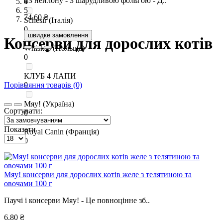
- З нейлону - З шарудливою фольгою - Д..
0
4
14.60 ₴
7.10 ₴
5.70 ₴
11.00 ₴
5
74.60 ₴
Schesir (Італія)
швидке замовлення
швидке замовлення
швидке замовлення
швидке замовлення
0
швидке замовлення
Консерви для дорослих котів
Whiskas (Польща)
0
КЛУБ 4 ЛАПИ
Порівняння товарів (0)
0
Мяу! (Україна)
Сортувати:
0
Показати
Royal Canin (Франція)
0
Мяу! консерви для дорослих котів желе з телятиною та
овочами 100 г
Паучі і консерви Мяу! - Це повноцінне зб..
6.80 ₴