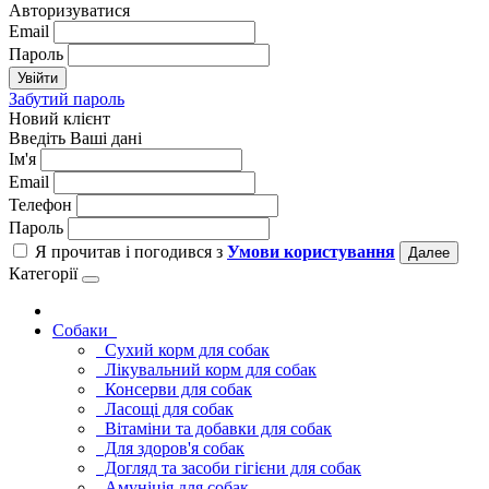
Авторизуватися
Email
Пароль
Увійти
Забутий пароль
Новий клієнт
Введіть Ваші дані
Ім'я
Email
Телефон
Пароль
Я прочитав і погодився з
Умови користування
Далее
Категорії
Cобаки
Сухий корм для собак
Лікувальний корм для собак
Консерви для собак
Ласощі для собак
Вітаміни та добавки для собак
Для здоров'я собак
Догляд та засоби гігієни для собак
Амуніція для собак