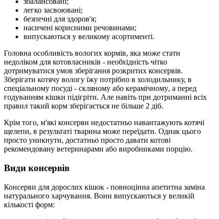
збалансовані;
легко засвоювані;
безпечні для здоров'я;
насичені корисними речовинами;
випускаються у великому асортименті.
Головна особливість вологих кормів, яка може стати
недоліком для котовла
сникі
в - необхідність чітко
дотримуватися умов зберігання розкритих консервів.
Зберігати котячу вологу їжу потрібно в холодильнику, в
спеціальному посуді - склян
ому
або керамічно
му
, а перед
годуванням кішки підігріти. Але навіть при дотриманні всіх
правил так
ий
корм зберігається не більше 2 діб.
Крім того, м'які консерви не
достатньо
навантажу
ють
котячі
щелепи, в результаті тварина може переїдати. Однак цього
просто уникнути, достатньо просто давати
котов
і
рекомендовану ветеринарами або виробниками порцію.
В
иди консервів
Консерви для дорослих кішок - повноцінна апетитна заміна
натурального харчування. Вони випускаються у великій
кількості форм: