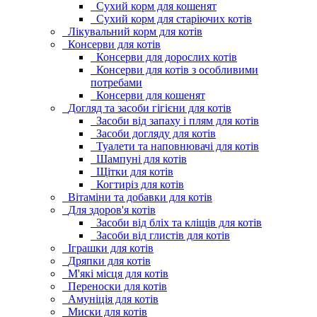
Сухий корм для кошенят
Сухий корм для старіючих котів
Лікувальний корм для котів
Консерви для котів
Консерви для дорослих котів
Консерви для котів з особливими
потребами
Консерви для кошенят
Догляд та засоби гігієни для котів
Засоби від запаху і плям для котів
Засоби догляду для котів
Туалети та наповнювачі для котів
Шампуні для котів
Щітки для котів
Когтиріз для котів
Вітаміни та добавки для котів
Для здоров'я котів
Засоби від бліх та кліщів для котів
Засоби від глистів для котів
Іграшки для котів
Дряпки для котів
М'які місця для котів
Переноски для котів
Амуніція для котів
Миски для котів