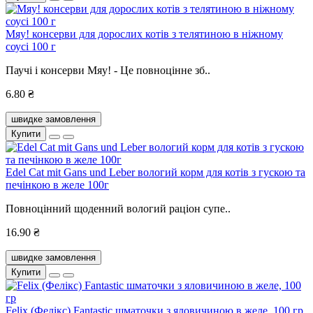
Мяу! консерви для дорослих котів з телятиною в ніжному
соусі 100 г
Паучі і консерви Мяу! - Це повноцінне зб..
6.80 ₴
швидке замовлення
Купити
Edel Cat mit Gans und Leber вологий корм для котів з гускою та
печінкою в желе 100г
Повноцінний щоденний вологий раціон супе..
16.90 ₴
швидке замовлення
Купити
Felix (Фелікс) Fantastic шматочки з яловичиною в желе, 100 гр