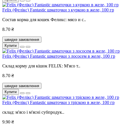
Felix (Фелікс) Fantastic шматочки з куркою в желе, 100 гр
Состав корма для кошек Феликс: мясо и с..
8.70 ₴
швидке замовлення
Купити
Felix (Фелікс) Fantastic шматочки з лососем в желе, 100 гр
Склад корму для кішок FELIX: М'ясо т..
8.70 ₴
швидке замовлення
Купити
Felix (Фелікс) Fantastic шматочки з тріскою в желе, 100 гр
склад: м'ясо і м'ясні субпродук..
9.90 ₴