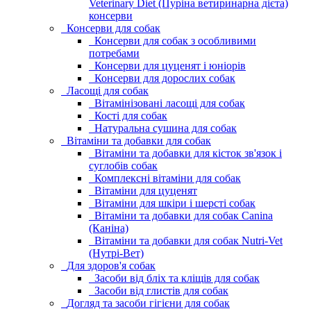
Veterinary Diet (Пуріна ветиринарна дієта)
консерви
Консерви для собак
Консерви для собак з особливими
потребами
Консерви для цуценят і юніорів
Консерви для дорослих собак
Ласощі для собак
Вітамінізовані ласощі для собак
Кості для собак
Натуральна сушина для собак
Вітаміни та добавки для собак
Вітаміни та добавки для кісток зв'язок і
суглобів собак
Комплексні вітаміни для собак
Вітаміни для цуценят
Вітаміни для шкіри і шерсті собак
Вітаміни та добавки для собак Canina
(Каніна)
Вітаміни та добавки для собак Nutri-Vet
(Нутрі-Вет)
Для здоров'я собак
Засоби від бліх та кліщів для собак
Засоби від глистів для собак
Догляд та засоби гігієни для собак