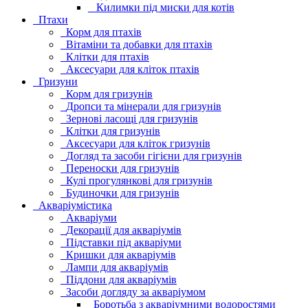
Килимки під миски для котів
Птахи
Корм для птахів
Вітаміни та добавки для птахів
Клітки для птахів
Аксесуари для кліток птахів
Гризуни
Корм для гризунів
Дропси та мінерали для гризунів
Зернові ласощі для гризунів
Клітки для гризунів
Аксесуари для кліток гризунів
Догляд та засоби гігієни для гризунів
Переноски для гризунів
Кулі прогулянкові для гризунів
Будиночки для гризунів
Акваріумістика
Акваріуми
Декорації для акваріумів
Підставки під акваріуми
Кришки для акваріумів
Лампи для акваріумів
Піддони для акваріумів
Засоби догляду за акваріумом
Боротьба з акваріумними водоростями