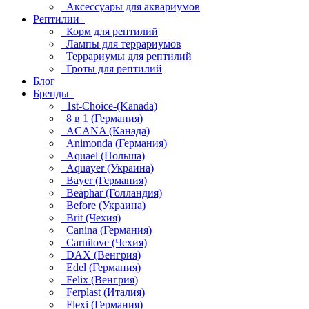
Аксессуары для аквариумов
Рептилии
Корм для рептилий
Лампы для террариумов
Террариумы для рептилий
Гроты для рептилий
Блог
Бренды
1st-Choice-(Kanada)
8 в 1 (Германия)
ACANA (Канада)
Animonda (Германия)
Aquael (Польша)
Aquayer (Украина)
Bayer (Германия)
Beaphar (Голландия)
Before (Украина)
Brit (Чехия)
Canina (Германия)
Carnilove (Чехия)
DAX (Венгрия)
Edel (Германия)
Felix (Венгрия)
Ferplast (Италия)
Flexi (Германия)