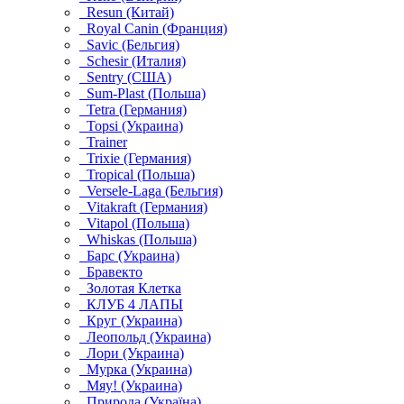
Resun (Китай)
Royal Canin (Франция)
Savic (Бельгия)
Schesir (Италия)
Sentry (США)
Sum-Plast (Польша)
Tetra (Германия)
Topsi (Украина)
Trainer
Trixie (Германия)
Tropical (Польша)
Versele-Laga (Бельгия)
Vitakraft (Германия)
Vitapol (Польша)
Whiskas (Польша)
Барс (Украина)
Бравекто
Золотая Клетка
КЛУБ 4 ЛАПЫ
Круг (Украина)
Леопольд (Украина)
Лори (Украина)
Мурка (Украина)
Мяу! (Украина)
Природа (Україна)