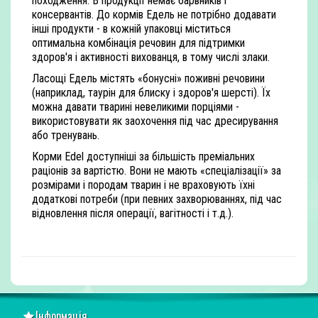
походження. В продукції немає барвників і
консервантів. До кормів Едель не потрібно додавати
інші продукти - в кожній упаковці міститься
оптимальна комбінація речовин для підтримки
здоров'я і активності вихованця, в тому числі злаки.
Ласощі Едель містять «бонусні» поживні речовини
(наприклад, таурін для блиску і здоров'я шерсті). Їх
можна давати тварині невеликими порціями -
використовувати як заохочення під час дресирування
або тренувань.
Корми Edel доступніші за більшість преміальних
раціонів за вартістю. Вони не мають «спеціалізації» за
розмірами і породам тварин і не враховують їхні
додаткові потреби (при певних захворюваннях, під час
відновлення після операції, вагітності і т.д.).
Інформація