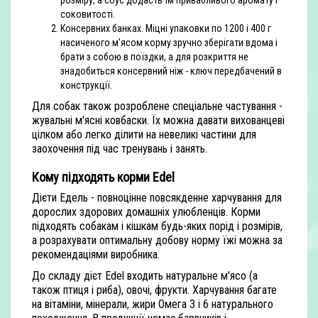
розміру, а соус додасть їм привабливого аромату і
соковитості.
Консервних банках. Міцні упаковки по 1200 і 400 г
насиченого м'ясом корму зручно зберігати вдома і
брати з собою в поїздки, а для розкриття не
знадобиться консервний ніж - ключ передбачений в
конструкції.
Для собак також розроблене спеціальне частування -
жувальні м'ясні ковбаски. Їх можна давати вихованцеві
цілком або легко ділити на невеликі частини для
заохочення під час тренувань і занять.
Кому підходять корми Edel
Дієти Едель - повноцінне повсякденне харчування для
дорослих здорових домашніх улюбленців. Корми
підходять собакам і кішкам будь-яких порід і розмірів,
а розрахувати оптимальну добову норму їжі можна за
рекомендаціями виробника.
До складу дієт Edel входить натуральне м'ясо (а
також птиця і риба), овочі, фрукти. Харчування багате
на вітаміни, мінерали, жири Омега 3 і 6 натурального