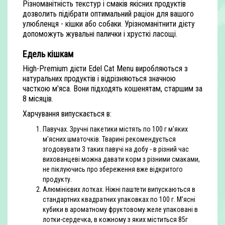
Різноманітність текстур і смаків якісних продуктів
дозволить підібрати оптимальний раціон для вашого
улюбленця - кішки або собаки. Урізноманітнити дієту
допоможуть жувальні палички і хрусткі ласощі.
Едель кішкам
High-Premium дієти Edel Cat Menu виробляються з
натуральних продуктів і відрізняються значною
часткою м'яса. Вони підходять кошенятам, старшим за
8 місяців.
Харчування випускається в:
Павучах. Зручні пакетики містять по 100 г м'яких
м'ясних шматочків. Тварині рекомендується
згодовувати 3 таких павучі на добу - в різний час
вихованцеві можна давати корм з різними смаками,
не піклуючись про збереження вже відкритого
продукту.
Алюмінієвих лотках. Ніжні паштети випускаються в
стандартних квадратних упаковках по 100 г. М'ясні
кубики в ароматному фруктовому желе упаковані в
лотки-сердечка, в кожному з яких міститься 85г