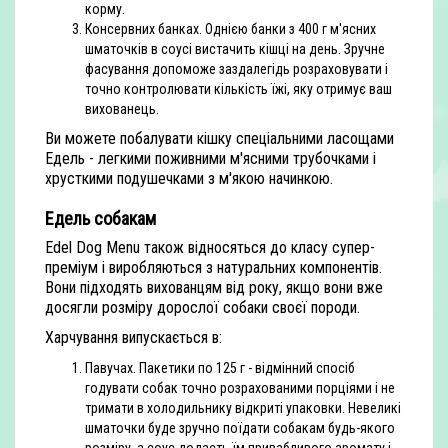
корму.
Консервних банках. Однією банки з 400 г м'ясних
шматочків в соусі вистачить кішці на день. Зручне
фасування допоможе заздалегідь розраховувати і
точно контролювати кількість їжі, яку отримує ваш
вихованець.
Ви можете побалувати кішку спеціальними ласощами
Едель - легкими поживними м'ясними трубочками і
хрусткими подушечками з м'якою начинкою.
Едель собакам
Edel Dog Menu також відносяться до класу супер-
преміум і виробляються з натуральних компонентів.
Вони підходять вихованцям від року, якщо вони вже
досягли розміру дорослої собаки своєї породи.
Харчування випускається в:
Павучах. Пакетики по 125 г - відмінний спосіб
годувати собак точно розрахованими порціями і не
тримати в холодильнику відкриті упаковки. Невеликі
шматочки буде зручно поїдати собакам будь-якого