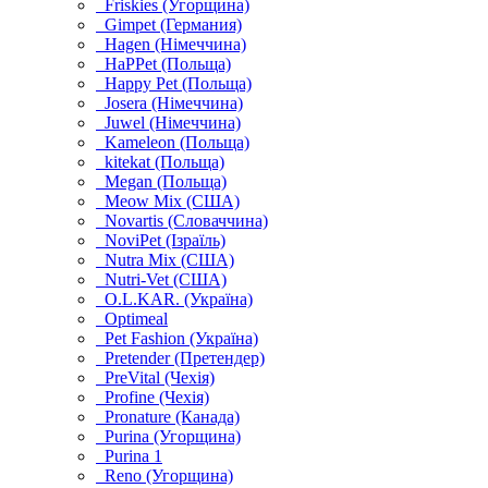
Friskies (Угорщина)
Gimpet (Германия)
Hagen (Німеччина)
HaPPet (Польща)
Happy Pet (Польща)
Josera (Німеччина)
Juwel (Німеччина)
Kameleon (Польща)
kitekat (Польща)
Megan (Польща)
Meow Mix (США)
Novartis (Словаччина)
NoviPet (Ізраїль)
Nutra Mix (США)
Nutri-Vet (США)
O.L.KAR. (Україна)
Optimeal
Pet Fashion (Україна)
Pretender (Претендер)
PreVital (Чехія)
Profine (Чехія)
Pronature (Канада)
Purina (Угорщина)
Purina 1
Reno (Угорщина)