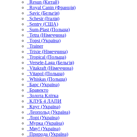
Resun (Китай)
Royal Canin (Франція)
Savic (Бельгія)
Schesir (Італія)
Sentry (США)
Sum-Plast (Польща)
Tetra (Німеччина)
Topsi (Україна)
Trainer
Trixie (Німеччина)
Tropical (Польща)
Versele-Laga (Бельгія)
Vitakraft (Німеччина)
Vitapol (Польща)
Whiskas (Польща)
Барс (Україна)
Бравекто
Золота Клітка
КЛУБ 4 ЛАПИ
Круг (Україна)
Леопольд (Україна)
Лорі (Україна)
Мурка (Україна)
Мяу! (Україна)
Природа (Україна)