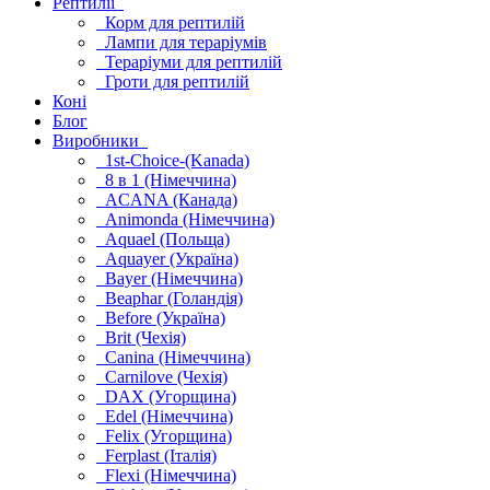
Рептилії
Корм для рептилій
Лампи для тераріумів
Тераріуми для рептилій
Гроти для рептилій
Коні
Блог
Виробники
1st-Choice-(Kanada)
8 в 1 (Німеччина)
ACANA (Канада)
Animonda (Німеччина)
Aquael (Польща)
Aquayer (Україна)
Bayer (Німеччина)
Beaphar (Голандія)
Before (Україна)
Brit (Чехія)
Canina (Німеччина)
Carnilove (Чехія)
DAX (Угорщина)
Edel (Німеччина)
Felix (Угорщина)
Ferplast (Італія)
Flexi (Німеччина)