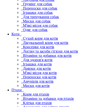
Грумінг для собак
Переноски для собак
Іграшки для собак
Для тренування собак
Миски для собак
М'які місця для собак
Одяг для собак
Коти
Сухий корм для котів
Лікувальний корм для котів
Консерви для котів
Догляд та засоби гігієни для котів
Вітаміни та добавки для котів
Для здоров'я котів
Іграшки для котів
Дряпки для котів
М'які місця для котів
Переноски для котів
Амуніція для котів
Миски для котів
Птахи
Корм для птахів
Вітаміни та добавки для птахів
Клітки для птахів