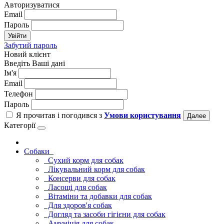
Авторизуватися
Email
Пароль
Увійти
Забутий пароль
Новий клієнт
Введіть Ваші дані
Ім'я
Email
Телефон
Пароль
Я прочитав і погодився з
Умови користування
Далее
Категорії
Cобаки
Сухий корм для собак
Лікувальний корм для собак
Консерви для собак
Ласощі для собак
Вітаміни та добавки для собак
Для здоров'я собак
Догляд та засоби гігієни для собак
Амуніція для собак