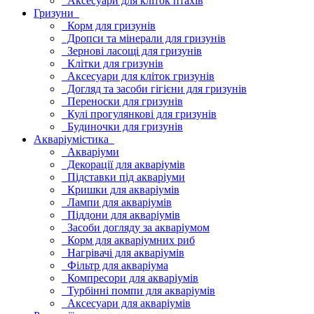
Аксесуари для кліток птахів
Гризуни
Корм для гризунів
Дропси та мінерали для гризунів
Зернові ласощі для гризунів
Клітки для гризунів
Аксесуари для кліток гризунів
Догляд та засоби гігієни для гризунів
Переноски для гризунів
Кулі прогулянкові для гризунів
Будиночки для гризунів
Акваріумістика
Акваріуми
Декорації для акваріумів
Підставки під акваріуми
Кришки для акваріумів
Лампи для акваріумів
Піддони для акваріумів
Засоби догляду за акваріумом
Корм для акваріумних риб
Нагрівачі для акваріумів
Фільтр для акваріума
Компресори для акваріумів
Турбінні помпи для акваріумів
Аксесуари для акваріумів