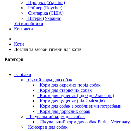
Продукт (Україна)
Ройчер (Roycher)
Сімпаріка (США)
Штерн (Україна)
Усі виробники
Контакти
Коти
Догляд та засоби гігієни для котів
Категорії
Cобаки
Сухий корм для собак
Корм для окремих порід собак
Корм для старіючих собак
Корм для цуценят (від 0 до 2 місяців)
Корм для цуценят (від 2 місяців)
Корм для собак з особливими потребами
Корм для дорослих собак
Лікувальний корм для собак
Лікувальний корм для собак Purina Veterinary
Консерви для собак