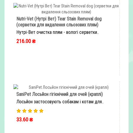
Nutri-Vet (Нутрі Вет) Tear Stain Removal dog
(серветки для видалення сльозових плям)
Нутрі-Вет очистка плям - вологі серветки..
216.00 ₴
ШВИДКЕ ЗАМОВЛЕННЯ
SaniPet Лосьйон гігієнічний для очей (краплі)
Лосьйон застосовують собакам і котам для..
33.60 ₴
ШВИДКЕ ЗАМОВЛЕННЯ