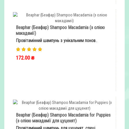
Beaphar (Беафар) Shampoo Macadamia (з олією
макадамії)
Провітамінний шампунь з унікальним понов..
172.00 ₴
ШВИДКЕ ЗАМОВЛЕННЯ
Beaphar (Беафар) Shampoo Macadamia for Puppies
(з олією макадамії для цуценят)
Провітамінний шампунь для цуценят, спеці..