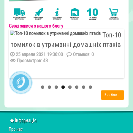
Свіжі записи з нашого блогу
Топ-10
помилок в утриманні домашніх птахів
на
ся в
лю
25 апреля 2021 19:36:00
Отзывов: 0
Просмотров: 48
1
Все блог...
Інформація
Про нас