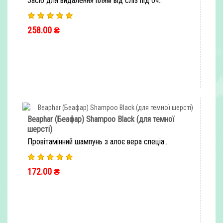
Засіб для видалення плям від сліз під оч..
258.00 ₴
ШВИДКЕ ЗАМОВЛЕННЯ
Beaphar (Беафар) Shampoo Black (для темної
шерсті)
Провітамінний шампунь з алоє вера спеціа..
172.00 ₴
ШВИДКЕ ЗАМОВЛЕННЯ