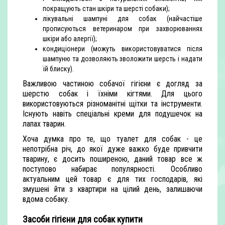
покращують стан шкіри та шерсті собаки);
лікувальні шампуні для собак (найчастіше
прописуються ветеринаром при захворюваннях
шкіри або алергії);
кондиціонери (можуть використовуватися після
шампуню та дозволяють зволожити шерсть і надати
їй блиску).
Важливою частиною собачої гігієни є догляд за
шерстю собак і їхніми кігтями. Для цього
використовуються різноманітні щітки та інструменти.
Існують навіть спеціальні креми для подушечок на
лапах тварин.
Хоча думка про те, що туалет для собак - це
непотрібна річ, до якої дуже важко буде привчити
тварину, є досить поширеною, даний товар все ж
поступово набирає популярності. Особливо
актуальним цей товар є для тих господарів, які
змушені йти з квартири на цілий день, залишаючи
вдома собаку.
Засоби гігієни для собак купити