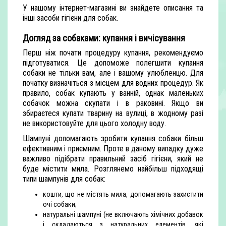
У нашому інтернет-магазині ви знайдете описання та
інші засоби гігієни для собак.
Догляд за собаками: купання і вичісування
Перш ніж почати процедуру купання, рекомендуємо
підготуватися. Це допоможе полегшити купання
собаки не тільки вам, але і вашому улюбленцю. Для
початку визначіться з місцем для водних процедур. Як
правило, собак купають у ванній, однак маленьких
собачок можна скупати і в раковині. Якщо ви
збираєтеся купати тварину на вулиці, в жодному разі
не використовуйте для цього холодну воду.
Шампуні допомагають зробити купання собаки більш
ефективним і приємним. Проте в даному випадку дуже
важливо підібрати правильний засіб гігієни, який не
буде містити мила. Розглянемо найбільш підходящі
типи шампунів для собак:
кошти, що не містять мила, допомагають захистити
очі собаки;
натуральні шампуні (не включають хімічних добавок
і складаються з натуральних елементів, які