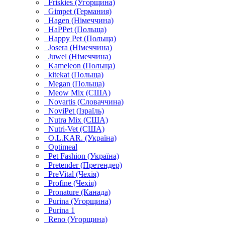
Friskies (Угорщина)
Gimpet (Германия)
Hagen (Німеччина)
HaPPet (Польща)
Happy Pet (Польща)
Josera (Німеччина)
Juwel (Німеччина)
Kameleon (Польща)
kitekat (Польща)
Megan (Польща)
Meow Mix (США)
Novartis (Словаччина)
NoviPet (Ізраїль)
Nutra Mix (США)
Nutri-Vet (США)
O.L.KAR. (Україна)
Optimeal
Pet Fashion (Україна)
Pretender (Претендер)
PreVital (Чехія)
Profine (Чехія)
Pronature (Канада)
Purina (Угорщина)
Purina 1
Reno (Угорщина)