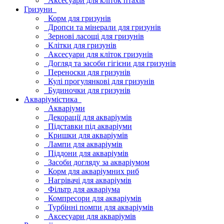
Аксесуари для кліток птахів
Гризуни
Корм для гризунів
Дропси та мінерали для гризунів
Зернові ласощі для гризунів
Клітки для гризунів
Аксесуари для кліток гризунів
Догляд та засоби гігієни для гризунів
Переноски для гризунів
Кулі прогулянкові для гризунів
Будиночки для гризунів
Акваріумістика
Акваріуми
Декорації для акваріумів
Підставки під акваріуми
Кришки для акваріумів
Лампи для акваріумів
Піддони для акваріумів
Засоби догляду за акваріумом
Корм для акваріумних риб
Нагрівачі для акваріумів
Фільтр для акваріума
Компресори для акваріумів
Турбінні помпи для акваріумів
Аксесуари для акваріумів