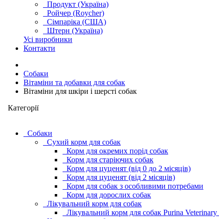
Продукт (Україна)
Ройчер (Roycher)
Сімпаріка (США)
Штерн (Україна)
Усі виробники
Контакти
Cобаки
Вітаміни та добавки для собак
Вітаміни для шкіри і шерсті собак
Категорії
Cобаки
Сухий корм для собак
Корм для окремих порід собак
Корм для старіючих собак
Корм для цуценят (від 0 до 2 місяців)
Корм для цуценят (від 2 місяців)
Корм для собак з особливими потребами
Корм для дорослих собак
Лікувальний корм для собак
Лікувальний корм для собак Purina Veterinary