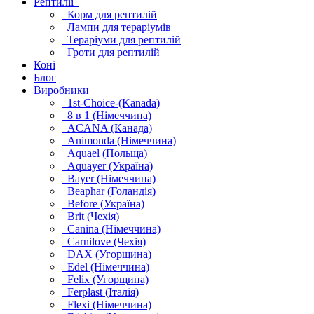
Рептилії
Корм для рептилій
Лампи для тераріумів
Тераріуми для рептилій
Гроти для рептилій
Коні
Блог
Виробники
1st-Choice-(Kanada)
8 в 1 (Німеччина)
ACANA (Канада)
Animonda (Німеччина)
Aquael (Польща)
Aquayer (Україна)
Bayer (Німеччина)
Beaphar (Голандія)
Before (Україна)
Brit (Чехія)
Canina (Німеччина)
Carnilove (Чехія)
DAX (Угорщина)
Edel (Німеччина)
Felix (Угорщина)
Ferplast (Італія)
Flexi (Німеччина)