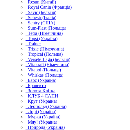
Resun (Китай)
Royal Canin (Франція)
Savic (Бельгія)
Schesir (Італія)
Sentry (США)
Sum-Plast (Польща)
Tetra (Німеччина)
Topsi (Україна)
Trainer
Trixie (Німеччина)
Tropical (Польща)
Versele-Laga (Бельгія)
Vitakraft (Німеччина)
Vitapol (Польща)
Whiskas (Польща)
Барс (Україна)
Бравекто
Золота Клітка
КЛУБ 4 ЛАПИ
Круг (Україна)
Леопольд (Україна)
Лорі (Україна)
Мурка (Україна)
Мяу! (Україна)
Природа (Україна)