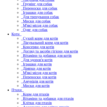
Грумінг для собак
Переноски для собак
Іграшки для собак
Для тренування собак
Миски для собак
М'які місця для собак
Одяг для собак
Коти
Сухий корм для котів
Лікувальний корм для котів
Консерви для котів
Догляд та засоби гігієни для котів
Вітаміни та добавки для котів
Для здоров'я котів
Іграшки для котів
Дряпки для котів
М'які місця для котів
Переноски для котів
Амуніція для котів
Миски для котів
Птахи
Корм для птахів
Вітаміни та добавки для птахів
Клітки для птахів