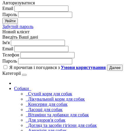
Авторизуватися
Email
Пароль
Увійти
Забутий пароль
Новий клієнт
Введіть Ваші дані
Ім'я
Email
Телефон
Пароль
Я прочитав і погодився з
Умови користування
Далее
Категорії
Cобаки
Сухий корм для собак
Лікувальний корм для собак
Консерви для собак
Ласощі для собак
Вітаміни та добавки для собак
Для здоров'я собак
Догляд та засоби гігієни для собак
Амуніція для собак