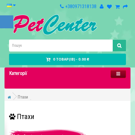
+380971318138
0 ТОВАР(ІВ) - 0.00 ₴
Категорії
Птахи
Птахи