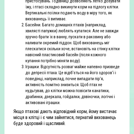
пристосувань. Годівниці дозволяють легко дозувати
їжу, і птасі складно викинути корм на підлогу клітки.
Вертикальні поїлки подають воду в міру того, як
вихованець її випиває.
Басейни. Багато домашніх птахів (наприклад,
хвилясті папужки) люблять купатися. Але не завжди
зручно брати їх в ванну, пускати в раковину або
наливати окремий піддон. Щоб вихованець міг
плескатися скільки хоче, встановіть на стінку клітки
навісний пластиковий басейн (після кожного
купання потрібно міняти воду).
Іграшки. Відсутність розваг майже напевно призведе
до депресії птаха. Це відіб'ється на його здоров'ї і
поведінці, наприклад, почне випадати пір'я,
активність помітно знизиться. Щоб птах не
нудьгував, до клітки можна повісити канатики,
драбинки, дзеркала, гойдалки, дзвіночки, логічні і
активовані іграшки.
Якщо птахові дають відповідний корм, йому вистачає
місця в клітці і є чим зайнятися, пернатий вихованець
буде здоровий і щасливий.