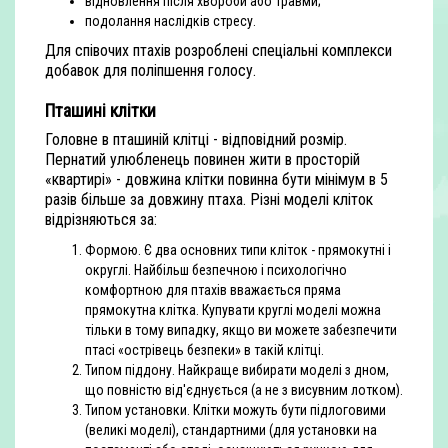
відновлення після хвороби або травми;
подолання наслідків стресу.
Для співочих птахів розроблені спеціальні комплекси
добавок для поліпшення голосу.
П
ташині клітки
Головне в пташиній клітці - відповідний розмір.
Пернатий улюбленець повинен жити в просторій
«квартирі» - довжина клітки повинна бути мінімум в 5
разів більше за довжину птаха. Різні моделі кліток
відрізняються за:
Формою. Є два основних типи кліток - прямокутні і
округлі. Найбільш безпечною і психологічно
комфортною для птахів вважається пряма
прямокутна клітка. Купувати круглі моделі можна
тільки в тому випадку, якщо ви можете забезпечити
птасі «острівець безпеки» в такій клітці.
Типом піддону. Найкраще вибирати моделі з дном,
що повністю від'єднується (а не з висувним лотком).
Типом установки. Клітки можуть бути підлоговими
(великі моделі), стандартними (для установки на