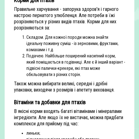
Корми для птахів
Правильне харчування - запорука здоров'я і гарного
настрою пернатого улюбленця. Але потреби в їжі
розрізняються у різних видів птахів. Корми для них
розрізняються за:
Складом. Для кожної породи можна знайти
ідеальну поживну суміш - із зерновими, фруктами,
комахами і т.д.
Подачею. Найбільше поширений насипний корм,
який поміщається в годівниці. Але є й інший варіант -
підвісні палички-крекери, які птах може
обкльовувати з різних сторін.
Також можна вибирати великі, середні і дрібні
упаковки, виходячи з розмірів і апетиту вихованця.
Вітаміни та добавки для птахів
В якісні корми входять багаті вітамінами і мінералами
інгредієнти. Але якщо їх не вистачає, можна придбати
комплекси для прийому під час:
линьки;