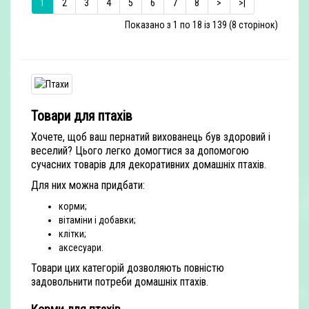
1
2
3
4
5
6
7
8
>
>|
Показано з 1 по 18 із 139 (8 сторінок)
Товари для птахів
Хочете, щоб ваш пернатий вихованець був здоровий і
веселий? Цього легко домогтися за допомогою
сучасних товарів для декоративних домашніх птахів.
Для них можна придбати:
корми;
вітаміни і добавки;
клітки;
аксесуари.
Товари цих категорій дозволяють повністю
задовольнити потреби домашніх птахів.