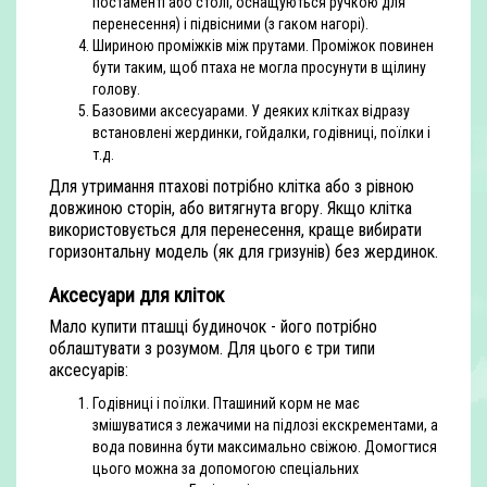
постаменті або столі, оснащуються ручкою для
перенесення) і підвісними (з гаком нагорі).
Шириною проміжків між прутами. Проміжок повинен
бути таким, щоб птаха не могла просунути в щілину
голову.
Базовими аксесуарами. У деяких клітках відразу
встановлені жердинки, гойдалки, годівниці, поїлки і
т.д.
Для утримання птахові потрібно клітка або з рівною
довжиною сторін, або витягнута вгору. Якщо клітка
використовується для перенесення, краще вибирати
горизонтальну модель (як для гризунів) без жердинок.
Аксесуари для клі
ток
Мало купити пташці будиночок - його потрібно
облаштувати з розумом. Для цього є три типи
аксесуарів:
Годівниці і поїлки. Пташиний корм не має
змішуватися з лежачими на підлозі екскрементами, а
вода повинна бути максимально свіжою. Домогтися
цього можна за допомогою спеціальних