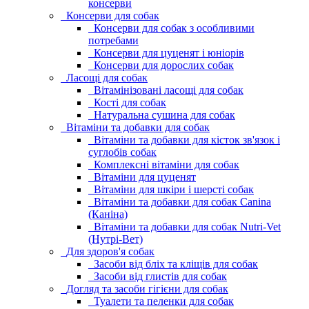
консерви
Консерви для собак
Консерви для собак з особливими
потребами
Консерви для цуценят і юніорів
Консерви для дорослих собак
Ласощі для собак
Вітамінізовані ласощі для собак
Кості для собак
Натуральна сушина для собак
Вітаміни та добавки для собак
Вітаміни та добавки для кісток зв'язок і
суглобів собак
Комплексні вітаміни для собак
Вітаміни для цуценят
Вітаміни для шкіри і шерсті собак
Вітаміни та добавки для собак Canina
(Каніна)
Вітаміни та добавки для собак Nutri-Vet
(Нутрі-Вет)
Для здоров'я собак
Засоби від бліх та кліщів для собак
Засоби від глистів для собак
Догляд та засоби гігієни для собак
Туалети та пеленки для собак