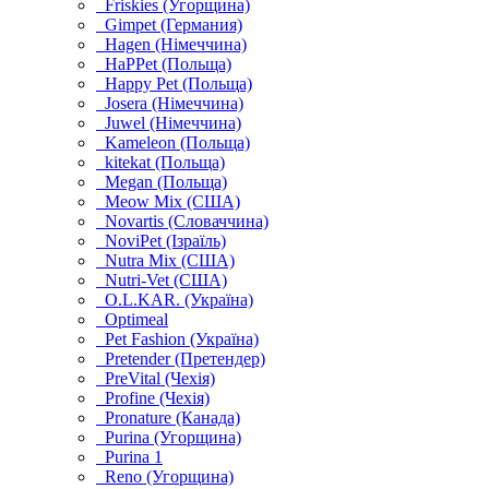
Friskies (Угорщина)
Gimpet (Германия)
Hagen (Німеччина)
HaPPet (Польща)
Happy Pet (Польща)
Josera (Німеччина)
Juwel (Німеччина)
Kameleon (Польща)
kitekat (Польща)
Megan (Польща)
Meow Mix (США)
Novartis (Словаччина)
NoviPet (Ізраїль)
Nutra Mix (США)
Nutri-Vet (США)
O.L.KAR. (Україна)
Optimeal
Pet Fashion (Україна)
Pretender (Претендер)
PreVital (Чехія)
Profine (Чехія)
Pronature (Канада)
Purina (Угорщина)
Purina 1
Reno (Угорщина)