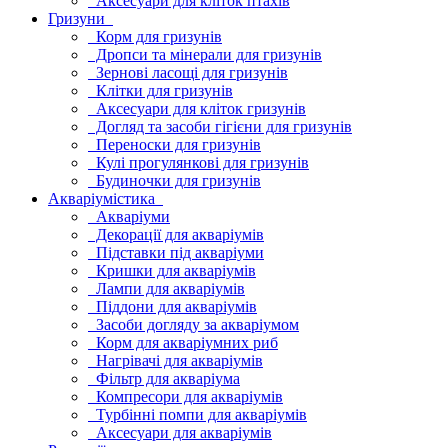
Аксесуари для кліток птахів
Гризуни
Корм для гризунів
Дропси та мінерали для гризунів
Зернові ласощі для гризунів
Клітки для гризунів
Аксесуари для кліток гризунів
Догляд та засоби гігієни для гризунів
Переноски для гризунів
Кулі прогулянкові для гризунів
Будиночки для гризунів
Акваріумістика
Акваріуми
Декорації для акваріумів
Підставки під акваріуми
Кришки для акваріумів
Лампи для акваріумів
Піддони для акваріумів
Засоби догляду за акваріумом
Корм для акваріумних риб
Нагрівачі для акваріумів
Фільтр для акваріума
Компресори для акваріумів
Турбінні помпи для акваріумів
Аксесуари для акваріумів