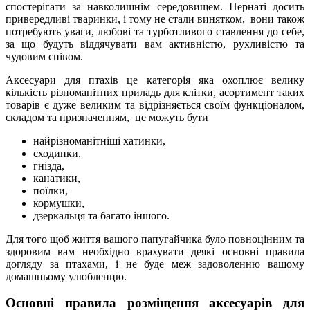
спостерігати за навколишнім середовищем. Пернаті досить
привередливі тваринки, і тому не стали винятком, вони також
потребують уваги, любові та турботливого ставлення до себе,
за що будуть віддячувати вам активністю, рухливістю та
чудовим співом.
Аксесуари для птахів це категорія яка охоплює велику
кількість різноманітних приладь для клітки, асортимент таких
товарів є дуже великим та відрізняється своїм функціоналом,
складом та призначенням, це можуть бути
найрізноманітніші хатинки,
сходинки,
гнізда,
канатики,
поїлки,
кормушки,
дзеркальця та багато іншого.
Для того щоб життя вашого папугайчика було повноцінним та
здоровим вам необхідно врахувати деякі основні правила
догляду за птахами, і не буде меж задоволенню вашому
домашньому улюбленцю.
Основні правила розміщення аксесуарів для