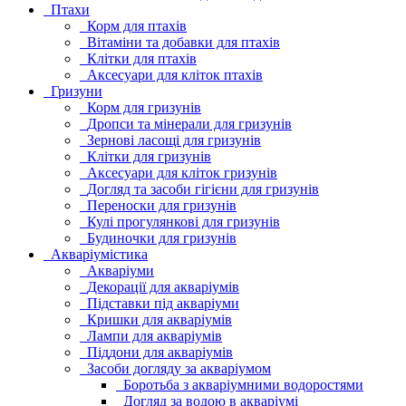
Птахи
Корм для птахів
Вітаміни та добавки для птахів
Клітки для птахів
Аксесуари для кліток птахів
Гризуни
Корм для гризунів
Дропси та мінерали для гризунів
Зернові ласощі для гризунів
Клітки для гризунів
Аксесуари для кліток гризунів
Догляд та засоби гігієни для гризунів
Переноски для гризунів
Кулі прогулянкові для гризунів
Будиночки для гризунів
Акваріумістика
Акваріуми
Декорації для акваріумів
Підставки під акваріуми
Кришки для акваріумів
Лампи для акваріумів
Піддони для акваріумів
Засоби догляду за акваріумом
Боротьба з акваріумними водоростями
Догляд за водою в акваріумі