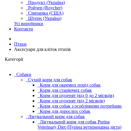
Продукт (Україна)
Ройчер (Roycher)
Сімпаріка (США)
Штерн (Україна)
Усі виробники
Контакти
Птахи
Аксесуари для кліток птахів
Категорії
Cобаки
Сухий корм для собак
Корм для окремих порід собак
Корм для старіючих собак
Корм для цуценят (від 0 до 2 місяців)
Корм для цуценят (від 2 місяців)
Корм для собак з особливими потребами
Корм для дорослих собак
Лікувальний корм для собак
Лікувальний корм для собак Purina
Veterinary Diet (Пуріна ветиринарна дієта)