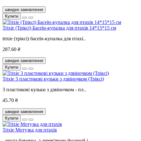
швидке замовлення
Купити
Trixie (Тріксі) Басеїн-купалка для птахів 14*15*15 см
trixie (тріксі) басеїн-купалка для птахі..
287.60 ₴
швидке замовлення
Купити
Trixie 3 пластикові кульки з дзвіночком (Тріксі)
3 пластикові кульки з дзвіночком - пл..
45.70 ₴
швидке замовлення
Купити
Trixie Мотузка для птахів
- чиста бавовна- з дерев'яною бусиной і ..