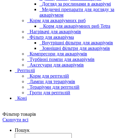
Догляд за рослинами в акваріумі
Медичні препарати для догляду за
акваріумом
Корм для акваріумних риб
Корм для акваріумних риб Tetra
Нагрівачі для акваріумів
Фільтр для акваріума
Внутрішні фільтри для акваріумів
Зовнішні фільтри для акваріумів
Компресори для акваріумів
Турбінні помпи для акваріумів
Аксесуари для акваріумів
Рептилії
Корм для рептилій
Лампи для тераріумів
Тераріуми для рептилій
Гроти для рептилій
Коні
Фільтир товарів
Скинути всі
Пошук