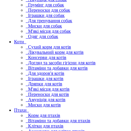
Грумінг для собак
Переноски для собак
Іграшки для собак
Для тренування собак
Миски для собак
М'які місця для собак
Одяг для собак
Коти
Сухий корм для котів
Лікувальний корм для котів
Консерви для котів
Догляд та засоби гігієни для котів
Вітаміни та добавки для котів
Для здоров'я котів
Іграшки для котів
Дряпки для котів
М'які місця для котів
Переноски для котів
Амуніція для котів
Миски для котів
Птахи
Корм для птахів
Вітаміни та добавки для птахів
Клітки для птахів