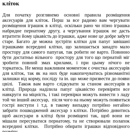
кліток
Для початку розглянемо основні правила розміщення
аксесуарів для кліток. Перш за все радимо вам чергувати
розміщення іграшок в клітці, оскільки рано чи пізно іграшка
набридне пернатому другу, а чергування іграшок не дасть
втратити йому цікавість до іграшки, адже нове це добре забуте
старе. Багато де можна зустріти клітки для папуг завішані
іграшками всередині клітки, що залишається занадто мало
простору для самого папугая, так робити не варто. Повинно
бути достатньо вільного простору для того що пернатий міг
зробити повний змах крилами, і при цьому нічого не
торкатись. Не менш важливим моментом є очистка аксесуарів
для кліток, так як на них буде накопичуватись різноманітні
залишки від корму, посліду та ін. що може призвести до появи
цвілі. Також вам варто слідкувати за станом аксесуарів в
клітці. Природа наділила папуг цікавістю перевіряти все
навкруги на міцність, і такі перевірки можуть вивести з ладу
той чи інший аксесуар, після чого на ньому можуть появиться
гострі виступи і т.д. в такому випадку потрібно негайно
забрати пошкоджений аксесуар з клітки. Потрібно дивитись
щоб аксесуари в клітці були розміщені так, щоб вони не
мішали пересуватися пернатому, та не створювали полапок
всередині клітки. Потрібно обирати іграшки відповідного
розміру.