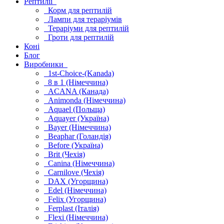
Рептилії
Корм для рептилій
Лампи для тераріумів
Тераріуми для рептилій
Гроти для рептилій
Коні
Блог
Виробники
1st-Choice-(Kanada)
8 в 1 (Німеччина)
ACANA (Канада)
Animonda (Німеччина)
Aquael (Польща)
Aquayer (Україна)
Bayer (Німеччина)
Beaphar (Голандія)
Before (Україна)
Brit (Чехія)
Canina (Німеччина)
Carnilove (Чехія)
DAX (Угорщина)
Edel (Німеччина)
Felix (Угорщина)
Ferplast (Італія)
Flexi (Німеччина)