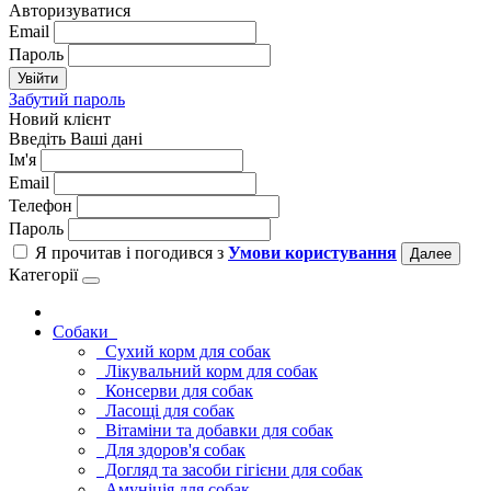
Авторизуватися
Email
Пароль
Увійти
Забутий пароль
Новий клієнт
Введіть Ваші дані
Ім'я
Email
Телефон
Пароль
Я прочитав і погодився з
Умови користування
Далее
Категорії
Cобаки
Сухий корм для собак
Лікувальний корм для собак
Консерви для собак
Ласощі для собак
Вітаміни та добавки для собак
Для здоров'я собак
Догляд та засоби гігієни для собак
Амуніція для собак