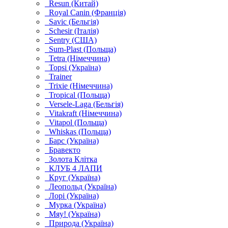
Resun (Китай)
Royal Canin (Франція)
Savic (Бельгія)
Schesir (Італія)
Sentry (США)
Sum-Plast (Польща)
Tetra (Німеччина)
Topsi (Україна)
Trainer
Trixie (Німеччина)
Tropical (Польща)
Versele-Laga (Бельгія)
Vitakraft (Німеччина)
Vitapol (Польща)
Whiskas (Польща)
Барс (Україна)
Бравекто
Золота Клітка
КЛУБ 4 ЛАПИ
Круг (Україна)
Леопольд (Україна)
Лорі (Україна)
Мурка (Україна)
Мяу! (Україна)
Природа (Україна)