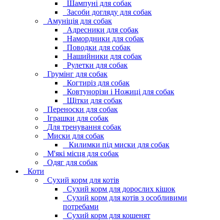
Шампуні для собак
Засоби догляду для собак
Амуніція для собак
Адресники для собак
Намордники для собак
Поводки для собак
Нашийники для собак
Рулетки для собак
Грумінг для собак
Когтиріз для собак
Ковтунорізи і Ножиці для собак
Щітки для собак
Переноски для собак
Іграшки для собак
Для тренування собак
Миски для собак
Килимки під миски для собак
М'які місця для собак
Одяг для собак
Коти
Сухий корм для котів
Сухий корм для дорослих кішок
Сухий корм для котів з особливими
потребами
Сухий корм для кошенят