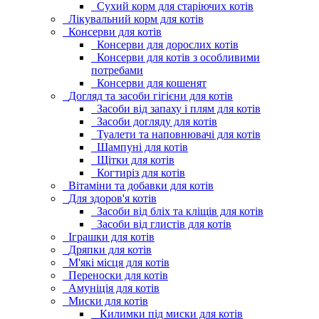
Сухий корм для старіючих котів
Лікувальний корм для котів
Консерви для котів
Консерви для дорослих котів
Консерви для котів з особливими
потребами
Консерви для кошенят
Догляд та засоби гігієни для котів
Засоби від запаху і плям для котів
Засоби догляду для котів
Туалети та наповнювачі для котів
Шампуні для котів
Щітки для котів
Когтиріз для котів
Вітаміни та добавки для котів
Для здоров'я котів
Засоби від бліх та кліщів для котів
Засоби від глистів для котів
Іграшки для котів
Дряпки для котів
М'які місця для котів
Переноски для котів
Амуніція для котів
Миски для котів
Килимки під миски для котів