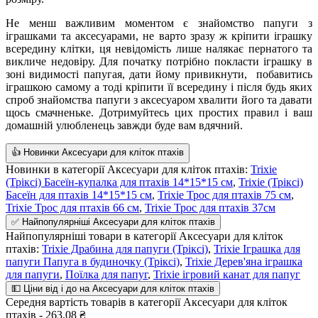
Не менш важливим моментом є знайомство папуги з
іграшками та аксесуарами, не варто зразу ж кріпити іграшку
всередину клітки, ця невідомість лише налякає пернатого та
викличе недовіру. Для початку потрібно покласти іграшку в
зоні видимості папугая, дати йому привикнути, побавитись
іграшкою самому а тоді кріпити її всередину і після будь яких
спроб знайомства папуги з аксесуаром хвалити його та давати
щось смачненьке. Дотримуйтесь цих простих правил і ваш
домашній улюбленець завжди буде вам вдячний.
👍 Новинки Аксесуари для кліток птахів
Новинки в категорії Аксесуари для кліток птахів:
Trixie
(Тріксі) Басеїн-купалка для птахів 14*15*15 см
,
Trixie (Тріксі)
Басеїн для птахів 14*15*15 см
,
Trixie Трос для птахів 75 см
,
Trixie Трос для птахів 66 см
,
Trixie Трос для птахів 37см
✅ Найпопулярніші Аксесуари для кліток птахів
Найпопулярніші товари в категорії Аксесуари для кліток
птахів:
Trixie Драбина для папуги (Тріксі)
,
Trixie Іграшка для
папуги Папуга в будиночку (Тріксі)
,
Trixie Дерев'яна іграшка
для папуги
,
Поїлка для папуг
,
Trixie ігровий канат для папуг
💵 Ціни від і до на Аксесуари для кліток птахів
Середня вартість товарів в категорії Аксесуари для кліток
птахів - 263.08 ₴