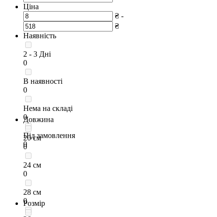
Ціна
₴ -
₴
Наявність
2 - 3 Дні
0
В наявності
0
Нема на складі
0
Довжина
Під замовлення
20 см
0
0
24 см
0
28 см
0
Розмір