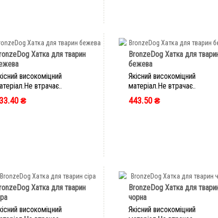
ronzeDog Хатка для тварин
BronzeDog Хатка для твари
ежева
бежева
кісний високоміцний
Якісний високоміцний
атеріал.Не втрачає..
матеріал.Не втрачає..
33.40 ₴
443.50 ₴
ШВИДКЕ ЗАМОВЛЕННЯ
ШВИДКЕ ЗАМОВЛЕННЯ
ronzeDog Хатка для тварин
BronzeDog Хатка для твари
іра
чорна
кісний високоміцний
Якісний високоміцний