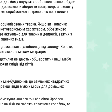
яка дає йому відчувати себе впевненіше в будь-
і, дозволяючи зберегти «острівець спокою» у
може сприйматися твариною як нова велика
оціалізованих тварин. Якщо ви - власник
і нетовариським характером, обов'язково
е актуально для тварин в депресії, взятих з
машнених видів.
ст домашнього улюбленця від холоду. Хочете,
епле ліжко з м'яким матрацом.
підстилки не дають «обшерстити» ваші меблі
яви слідів від кігтів.
их міні-будиночків до звичайних квадратних
реніші види м'яких місць для домашніх
обмежувальної решітки або сітки. Зроблені
о ваші кішки люблять ховатися в коробках, то