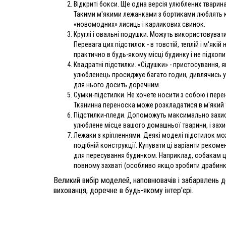
Відкриті бокси. Ще одна версія улюблених тварина
Такими м'якими лежанками з бортиками люблять ко
«новомодних» лисиць і карликових свинок.
Круглі і овальні подушки. Можуть використовувати
Перевага цих підстилок - в товстій, теплій і м'як
практично в будь-якому місці будинку і не підхопи
Квадратні підстилки. «Сідушки» - пристосування, 
улюбленець просиджує багато годин, дивлячись у в
для нього досить доречним.
Сумки-підстилки. Не хочете носити з собою і перен
Тканинна переноска може розкладатися в м'який 
Підстилки-пледи. Допоможуть максимально захисти
улюблене місце вашого домашньої тварини, і захист
Лежаки з кріпленнями. Деякі моделі підстилок мож
подібній конструкції. Купувати ці варіанти реком
для пересування будинком. Наприклад, собакам цей
повному захваті (особливо якщо зробити драбинк
Великий вибір моделей, наповнювачів і забарвлень 
вихованця, доречне в будь-якому інтер'єрі.