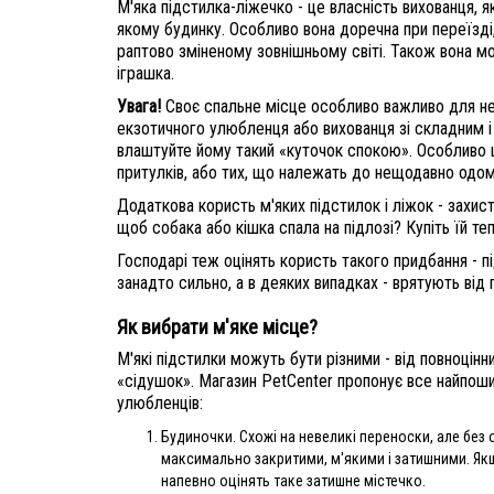
М'яка підстилка-ліжечко - це власність вихованця, 
якому будинку. Особливо вона доречна при переїзд
раптово зміненому зовнішньому світі. Також вона 
іграшка.
Увага!
Своє спальне місце особливо важливо для нес
екзотичного улюбленця або вихованця зі складним 
влаштуйте йому такий «куточок спокою». Особливо ц
притулків, або тих, що належать до нещодавно одо
Додаткова користь м'яких підстилок і ліжок - захи
щоб собака або кішка спала на підлозі? Купіть їй т
Господарі теж оцінять користь такого придбання - 
занадто сильно, а в деяких випадках - врятують від по
Як вибрати м'яке місце?
М'які підстилки можуть бути різними - від повноцінн
«сідушок». Магазин PetCenter пропонує все найпоши
улюбленців:
Будиночки. Схожі на невеликі переноски, але без 
максимально закритими, м'якими і затишними. Якщ
напевно оцінять таке затишне містечко.