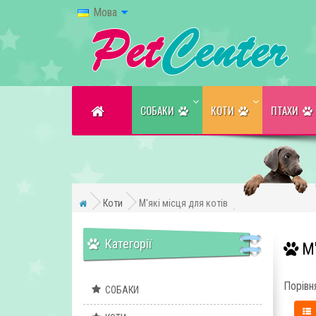
Мова
CОБАКИ
КОТИ
ПТАХИ
Коти
М'які місця для котів
Категорії
М'
Порівня
CОБАКИ