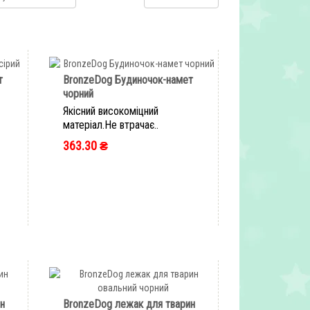
т
BronzeDog Будиночок-намет
чорний
Якісний високоміцний
матеріал.Не втрачає..
363.30 ₴
ШВИДКЕ ЗАМОВЛЕННЯ
н
BronzeDog лежак для тварин