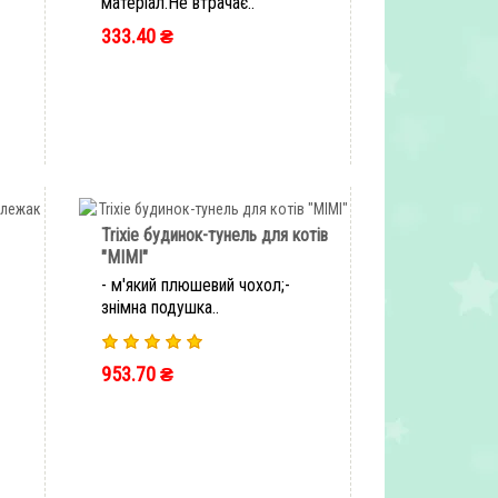
матеріал.Не втрачає..
333.40 ₴
ШВИДКЕ ЗАМОВЛЕННЯ
Trixie будинок-тунель для котів
"MIMI"
- м'який плюшевий чохол;-
знімна подушка..
953.70 ₴
ШВИДКЕ ЗАМОВЛЕННЯ