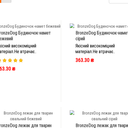
ronzeDog Будиночок-намет
BronzeDog Будиночок-наме
ежевий
сірий
кісний високоміцний
Якісний високоміцний
атеріал.Не втрачає..
матеріал.Не втрачає..
363.30 ₴
63.30 ₴
ШВИДКЕ ЗАМОВЛЕННЯ
ШВИДКЕ ЗАМОВЛЕННЯ
ronzeDog лежак для тварин
BronzeDog лежак для твари