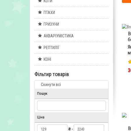
КОТИ
ПТАХИ
ГРИЗУНИ
B
АКВАРІУМІСТИКА
б
Я
РЕПТИЛІЇ
м
КОНІ
3
Фільтир товарів
Скинути всі
Пошук
Ціна
B
₴ -