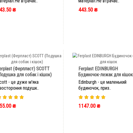
атеріал.Не втрачає..
матеріал.Не втрачає..
43.50 ₴
443.50 ₴
ШВИДКЕ ЗАМОВЛЕННЯ
ШВИДКЕ ЗАМОВЛЕННЯ
erplast (Ферпласт) SCOTT
Ferplast EDINBURGH
Подушка для собак і кішок)
Будиночок-лежак для кішок
cott - це дуже м'яка
Edinburgh - це маленький
востороння подушк..
будиночок, приз..
55.00 ₴
1147.00 ₴
ШВИДКЕ ЗАМОВЛЕННЯ
ШВИДКЕ ЗАМОВЛЕННЯ