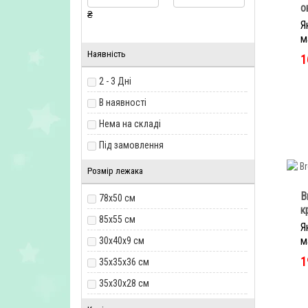
о
₴
Я
м
Наявність
1
2 - 3 Дні
В наявності
Нема на складі
Під замовлення
Розмір лежака
B
78х50 см
к
85х55 см
Я
м
30x40x9 см
1
35x35x36 см
35х30х28 см
35х35х35 см