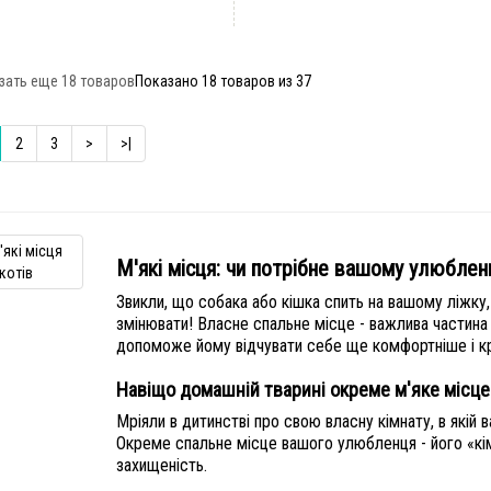
зать еще 18 товаров
Показано 18 товаров из 37
2
3
>
>|
М'які місця: чи потрібне вашому улюблен
Звикли, що собака або кішка спить на вашому ліжку,
змінювати! Власне спальне місце - важлива частина
допоможе йому відчувати себе ще комфортніше і 
Навіщо домашній тварині окреме м'яке місце
Мріяли в дитинстві про свою власну кімнату, в якій в
Окреме спальне місце вашого улюбленця - його «кімн
захищеність.