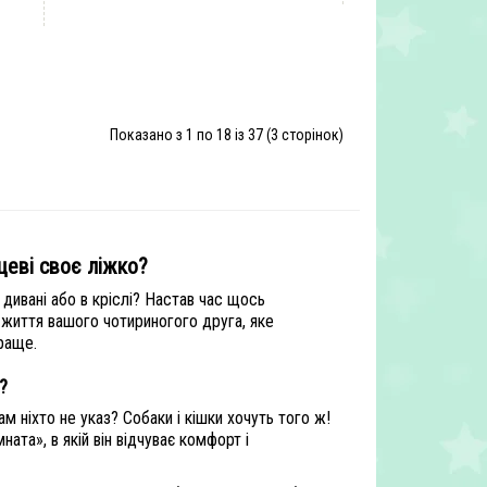
Показано з 1 по 18 із 37 (3 сторінок)
цеві своє ліжко?
 дивані або в кріслі? Настав час щось
 життя вашого чотириногого друга, яке
краще.
?
ам ніхто не указ? Собаки і кішки хочуть того ж!
ата», в якій він відчуває комфорт і