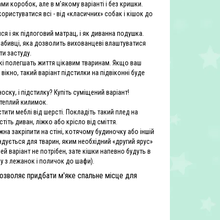
ми коробок, але в м'якому варіанті і без кришки.
ристуватися всі - від «класичних» собак і кішок до
ся і як підлоговий матрац, і як диванна подушка.
ій набивці, яка дозволить вихованцеві влаштуватися
ти застуду.
які полегшать життя цікавим тваринам. Якщо ваш
ікно, такий варіант підстилки на підвіконні буде
оску, і підстилку? Купіть суміщений варіант!
теплий килимок.
ти меблі від шерсті. Покладіть такий плед на
іть диван, ліжко або крісло від сміття.
на закріпити на стіні, котячому будиночку або іншій
ендується для тварин, яким необхідний «другий ярус»
 варіант не потрібен, зате кішки напевно будуть в
у з лежанок і поличок до шафи).
дозволяє придбати м'яке спальне місце для