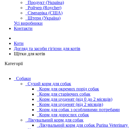
Продукт (Україна)
Ройчер (Roycher)
Сімпаріка (США)
Штерн (Україна)
Усі виробники
Контакти
Коти
Догляд та засоби гігієни для котів
Щітки для котів
Категорії
Cобаки
Сухий корм для собак
Корм для окремих порід собак
Корм для старіючих собак
Корм для цуценят (від 0 до 2 місяців)
Корм для цуценят (від 2 місяців)
Корм для собак з особливими потребами
Корм для дорослих собак
Лікувальний корм для собак
Лікувальний корм для собак Purina Veterinary