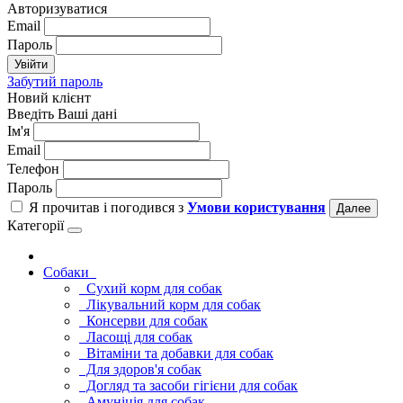
Авторизуватися
Email
Пароль
Увійти
Забутий пароль
Новий клієнт
Введіть Ваші дані
Ім'я
Email
Телефон
Пароль
Я прочитав і погодився з
Умови користування
Далее
Категорії
Cобаки
Сухий корм для собак
Лікувальний корм для собак
Консерви для собак
Ласощі для собак
Вітаміни та добавки для собак
Для здоров'я собак
Догляд та засоби гігієни для собак
Амуніція для собак