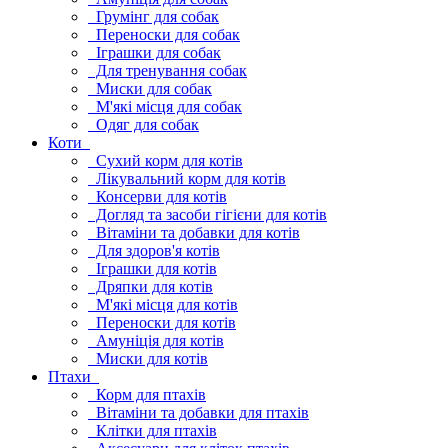
Грумінг для собак
Переноски для собак
Іграшки для собак
Для тренування собак
Миски для собак
М'які місця для собак
Одяг для собак
Коти
Сухий корм для котів
Лікувальний корм для котів
Консерви для котів
Догляд та засоби гігієни для котів
Вітаміни та добавки для котів
Для здоров'я котів
Іграшки для котів
Дряпки для котів
М'які місця для котів
Переноски для котів
Амуніція для котів
Миски для котів
Птахи
Корм для птахів
Вітаміни та добавки для птахів
Клітки для птахів