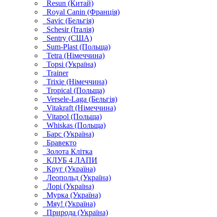
Resun (Китай)
Royal Canin (Франція)
Savic (Бельгія)
Schesir (Італія)
Sentry (США)
Sum-Plast (Польща)
Tetra (Німеччина)
Topsi (Україна)
Trainer
Trixie (Німеччина)
Tropical (Польща)
Versele-Laga (Бельгія)
Vitakraft (Німеччина)
Vitapol (Польща)
Whiskas (Польща)
Барс (Україна)
Бравекто
Золота Клітка
КЛУБ 4 ЛАПИ
Круг (Україна)
Леопольд (Україна)
Лорі (Україна)
Мурка (Україна)
Мяу! (Україна)
Природа (Україна)