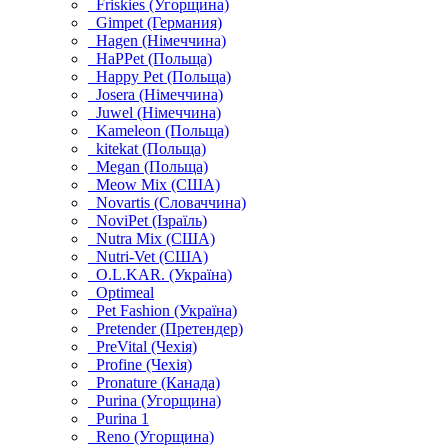
Friskies (Угорщина)
Gimpet (Германия)
Hagen (Німеччина)
HaPPet (Польща)
Happy Pet (Польща)
Josera (Німеччина)
Juwel (Німеччина)
Kameleon (Польща)
kitekat (Польща)
Megan (Польща)
Meow Mix (США)
Novartis (Словаччина)
NoviPet (Ізраїль)
Nutra Mix (США)
Nutri-Vet (США)
O.L.KAR. (Україна)
Optimeal
Pet Fashion (Україна)
Pretender (Претендер)
PreVital (Чехія)
Profine (Чехія)
Pronature (Канада)
Purina (Угорщина)
Purina 1
Reno (Угорщина)