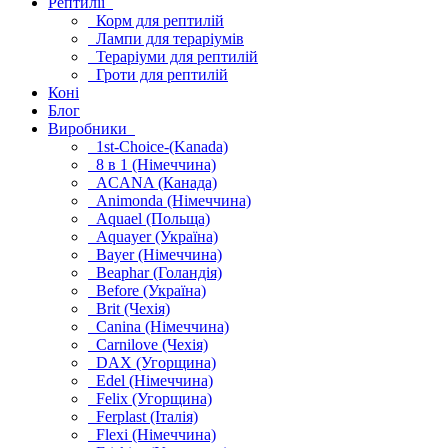
Рептилії
Корм для рептилій
Лампи для тераріумів
Тераріуми для рептилій
Гроти для рептилій
Коні
Блог
Виробники
1st-Choice-(Kanada)
8 в 1 (Німеччина)
ACANA (Канада)
Animonda (Німеччина)
Aquael (Польща)
Aquayer (Україна)
Bayer (Німеччина)
Beaphar (Голандія)
Before (Україна)
Brit (Чехія)
Canina (Німеччина)
Carnilove (Чехія)
DAX (Угорщина)
Edel (Німеччина)
Felix (Угорщина)
Ferplast (Італія)
Flexi (Німеччина)