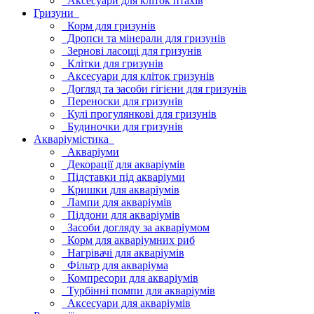
Аксесуари для кліток птахів
Гризуни
Корм для гризунів
Дропси та мінерали для гризунів
Зернові ласощі для гризунів
Клітки для гризунів
Аксесуари для кліток гризунів
Догляд та засоби гігієни для гризунів
Переноски для гризунів
Кулі прогулянкові для гризунів
Будиночки для гризунів
Акваріумістика
Акваріуми
Декорації для акваріумів
Підставки під акваріуми
Кришки для акваріумів
Лампи для акваріумів
Піддони для акваріумів
Засоби догляду за акваріумом
Корм для акваріумних риб
Нагрівачі для акваріумів
Фільтр для акваріума
Компресори для акваріумів
Турбінні помпи для акваріумів
Аксесуари для акваріумів