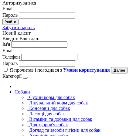
Авторизуватися
Email
Пароль
Увійти
Забутий пароль
Новий клієнт
Введіть Ваші дані
Ім'я
Email
Телефон
Пароль
Я прочитав і погодився з
Умови користування
Далее
Категорії
Cобаки
Сухий корм для собак
Лікувальний корм для собак
Консерви для собак
Ласощі для собак
Вітаміни та добавки для собак
Для здоров'я собак
Догляд та засоби гігієни для собак
Амуніція для собак