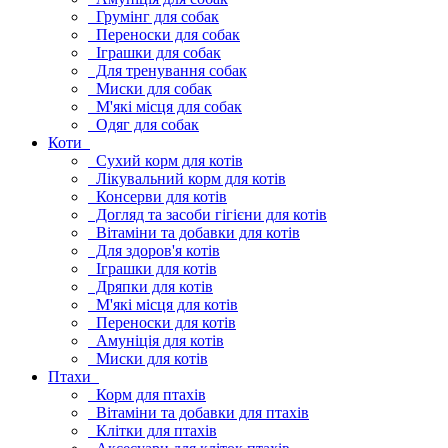
Грумінг для собак
Переноски для собак
Іграшки для собак
Для тренування собак
Миски для собак
М'які місця для собак
Одяг для собак
Коти
Сухий корм для котів
Лікувальний корм для котів
Консерви для котів
Догляд та засоби гігієни для котів
Вітаміни та добавки для котів
Для здоров'я котів
Іграшки для котів
Дряпки для котів
М'які місця для котів
Переноски для котів
Амуніція для котів
Миски для котів
Птахи
Корм для птахів
Вітаміни та добавки для птахів
Клітки для птахів