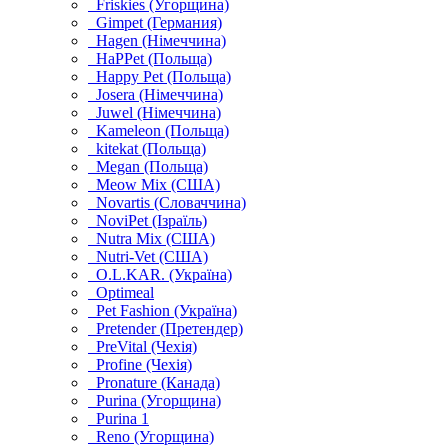
Friskies (Угорщина)
Gimpet (Германия)
Hagen (Німеччина)
HaPPet (Польща)
Happy Pet (Польща)
Josera (Німеччина)
Juwel (Німеччина)
Kameleon (Польща)
kitekat (Польща)
Megan (Польща)
Meow Mix (США)
Novartis (Словаччина)
NoviPet (Ізраїль)
Nutra Mix (США)
Nutri-Vet (США)
O.L.KAR. (Україна)
Optimeal
Pet Fashion (Україна)
Pretender (Претендер)
PreVital (Чехія)
Profine (Чехія)
Pronature (Канада)
Purina (Угорщина)
Purina 1
Reno (Угорщина)