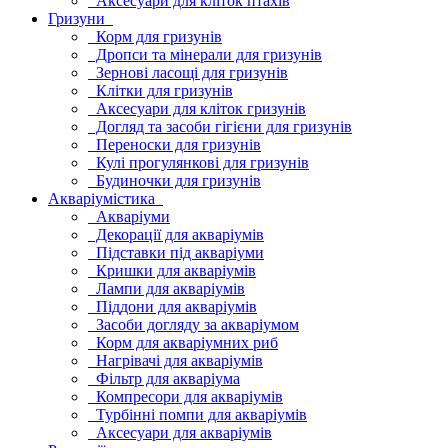
Аксесуари для кліток птахів
Гризуни
Корм для гризунів
Дропси та мінерали для гризунів
Зернові ласощі для гризунів
Клітки для гризунів
Аксесуари для кліток гризунів
Догляд та засоби гігієни для гризунів
Переноски для гризунів
Кулі прогулянкові для гризунів
Будиночки для гризунів
Акваріумістика
Акваріуми
Декорації для акваріумів
Підставки під акваріуми
Кришки для акваріумів
Лампи для акваріумів
Піддони для акваріумів
Засоби догляду за акваріумом
Корм для акваріумних риб
Нагрівачі для акваріумів
Фільтр для акваріума
Компресори для акваріумів
Турбінні помпи для акваріумів
Аксесуари для акваріумів