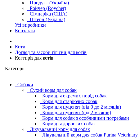
Продукт (Україна)
Ройчер (Roycher)
Сімпаріка (США)
Штерн (Україна)
Усі виробники
Контакти
Коти
Догляд та засоби гігієни для котів
Когтиріз для котів
Категорії
Cобаки
Сухий корм для собак
Корм для окремих порід собак
Корм для старіючих собак
Корм для цуценят (від 0 до 2 місяців)
Корм для цуценят (від 2 місяців)
Корм для собак з особливими потребами
Корм для дорослих собак
Лікувальний корм для собак
Лікувальний корм для собак Purina Veterinary