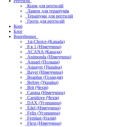
Рептилії
Корм для рептилій
Лампи для тераріумів
Тераріуми для рептилій
Гроти для рептилій
Коні
Блог
Виробники
1st-Choice-(Kanada)
8 в 1 (Німеччина)
ACANA (Канада)
Animonda (Німеччина)
Aquael (Польща)
Aquayer (Україна)
Bayer (Німеччина)
Beaphar (Голандія)
Before (Україна)
Brit (Чехія)
Canina (Німеччина)
Carnilove (Чехія)
DAX (Угорщина)
Edel (Німеччина)
Felix (Угорщина)
Ferplast (Італія)
Flexi (Німеччина)