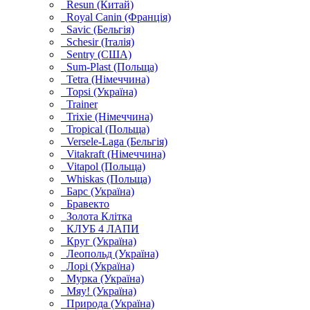
Resun (Китай)
Royal Canin (Франція)
Savic (Бельгія)
Schesir (Італія)
Sentry (США)
Sum-Plast (Польща)
Tetra (Німеччина)
Topsi (Україна)
Trainer
Trixie (Німеччина)
Tropical (Польща)
Versele-Laga (Бельгія)
Vitakraft (Німеччина)
Vitapol (Польща)
Whiskas (Польща)
Барс (Україна)
Бравекто
Золота Клітка
КЛУБ 4 ЛАПИ
Круг (Україна)
Леопольд (Україна)
Лорі (Україна)
Мурка (Україна)
Мяу! (Україна)
Природа (Україна)