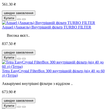
561.30 ₴
швидке замовлення
Купити
Aquael (Акваель) Внутрішній фільтр TURBO FILTER
Висока якіст..
837.50 ₴
швидке замовлення
Купити
Tetra EasyCrystal FilterBox 300 внутрішній фільтр (від 40 до 60
л) (Тетра)
Акваріумні внутрішні фільтри з відділом ..
673.90 ₴
швидке замовлення
Купити