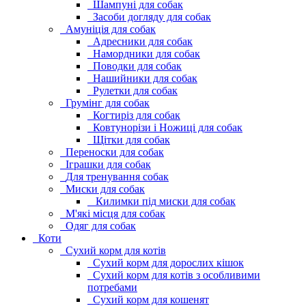
Шампуні для собак
Засоби догляду для собак
Амуніція для собак
Адресники для собак
Намордники для собак
Поводки для собак
Нашийники для собак
Рулетки для собак
Грумінг для собак
Когтиріз для собак
Ковтунорізи і Ножиці для собак
Щітки для собак
Переноски для собак
Іграшки для собак
Для тренування собак
Миски для собак
Килимки під миски для собак
М'які місця для собак
Одяг для собак
Коти
Сухий корм для котів
Сухий корм для дорослих кішок
Сухий корм для котів з особливими
потребами
Сухий корм для кошенят