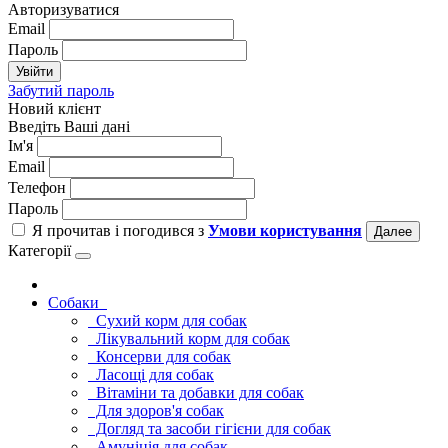
Авторизуватися
Email
Пароль
Увійти
Забутий пароль
Новий клієнт
Введіть Ваші дані
Ім'я
Email
Телефон
Пароль
Я прочитав і погодився з
Умови користування
Далее
Категорії
Cобаки
Сухий корм для собак
Лікувальний корм для собак
Консерви для собак
Ласощі для собак
Вітаміни та добавки для собак
Для здоров'я собак
Догляд та засоби гігієни для собак
Амуніція для собак