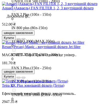
UNIFILTER 500 (100л - 200л)
0
Aquael (Акваель) FAN FILTER 1, 2, 3 внутрішній фільтр
FAN 2 Plus (100л - 150л)
Досконала фі..
0
512.00 ₴
IN 800 plus (80л-150л)
0
швидке замовлення
Купити
TURBO 2000 (MAX 350л)
0
Resun (Ресан) Magic - внутрішній фільтр Jet filter
UNIFILTER 750 (200л - 300л)
MAGIC-JET - Серія Три в Одному це універ..
0
181.70 ₴
FAN 3 Plus (150л - 250л)
швидке замовлення
0
Купити
IN 1000 plus (120л-200л)
Tetra EX Plus зовнішній фільтр (Тетра)
0
Ефективний зовнішній фільтр для оптималь..
UNIFILTER 1000 (250л - 350л)
0
2947.35 ₴