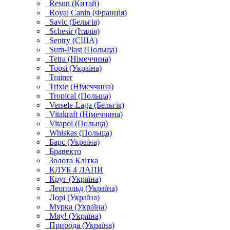
Resun (Китай)
Royal Canin (Франція)
Savic (Бельгія)
Schesir (Італія)
Sentry (США)
Sum-Plast (Польща)
Tetra (Німеччина)
Topsi (Україна)
Trainer
Trixie (Німеччина)
Tropical (Польща)
Versele-Laga (Бельгія)
Vitakraft (Німеччина)
Vitapol (Польща)
Whiskas (Польща)
Барс (Україна)
Бравекто
Золота Клітка
КЛУБ 4 ЛАПИ
Круг (Україна)
Леопольд (Україна)
Лорі (Україна)
Мурка (Україна)
Мяу! (Україна)
Природа (Україна)