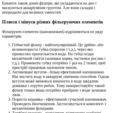
Бувають також донні фільтри, які укладаються на дно і
маскуються акваріумним грунтом. Але вони складні і
непридатні для великих ємностей.
Плюси і мінуси різних фільтруючих елементів
Фільтруючі елементи (наповнювачі) відрізняються по ряду
параметрів:
Губчастий фільтр - найпопулярніший. Це дрібно- або
великопориста губка (поролон і т.д.), через яку
примусово пропускається вода. На губці осідає
механічний сміття (залишки корму, частинки рослин і
т.д.). Промивати губку потрібно 1 раз на 2 тижні, щоб
пристрій працював належним чином.
Активоване вугілля - більш ефективний наповнювач.
Він чистить воду в акваріумі хімічним способом. Однак
вугілля може мимоволі викинути в воду шкідливі
домішки і отруїти рибок. Тому використовуйте такий
фільтр тільки якщо потрібно прибрати з води залишки
ліків.
Пориста кераміка - ефективний сучасний наповнювач.
Проводить біоочищення. Застосовується в комплекті з
механічними фільтрами.
Торф'яні гранули - дозволяють відтворити особливі