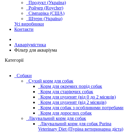
Продукт (Україна)
Ройчер (Roycher)
Сімпаріка (США)
Штерн (Україна)
Усі виробники
Контакти
Акваріумістика
Фільтр для акваріума
Категорії
Cобаки
Сухий корм для собак
Корм для окремих порід собак
Корм для старіючих собак
Корм для цуценят (від 0 до 2 місяців)
Корм для цуценят (від 2 місяців)
Корм для собак з особливими потребами
Корм для дорослих собак
Лікувальний корм для собак
Лікувальний корм для собак Purina
Veterinary Diet (Пуріна ветиринарна дієта)