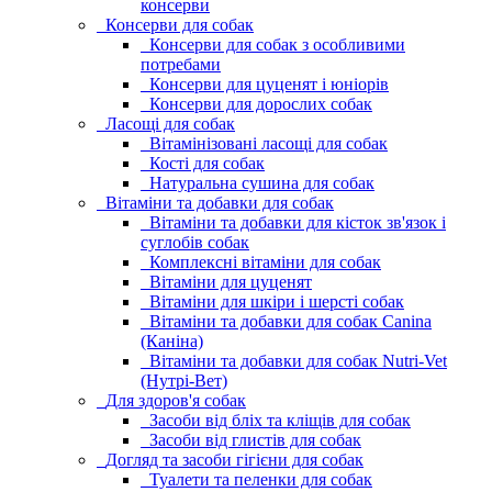
консерви
Консерви для собак
Консерви для собак з особливими
потребами
Консерви для цуценят і юніорів
Консерви для дорослих собак
Ласощі для собак
Вітамінізовані ласощі для собак
Кості для собак
Натуральна сушина для собак
Вітаміни та добавки для собак
Вітаміни та добавки для кісток зв'язок і
суглобів собак
Комплексні вітаміни для собак
Вітаміни для цуценят
Вітаміни для шкіри і шерсті собак
Вітаміни та добавки для собак Canina
(Каніна)
Вітаміни та добавки для собак Nutri-Vet
(Нутрі-Вет)
Для здоров'я собак
Засоби від бліх та кліщів для собак
Засоби від глистів для собак
Догляд та засоби гігієни для собак
Туалети та пеленки для собак