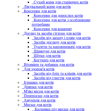
Сухий корм для старіючих котів
Лікувальний корм для котів
Консерви для котів
Консерви для дорослих котів
Консерви для котів з особливими
потребами
Консерви для кошенят
Догляд та засоби гігієни для котів
Засоби від запаху і плям для котів
Засоби догляду для котів
Туалети та наповнювачі для котів
Шампуні для котів
Щітки для котів
Когтиріз для котів
Вітаміни та добавки для котів
Для здоров'я котів
Засоби від бліх та кліщів для котів
Засоби від глистів для котів
Іграшки для котів
Дряпки для котів
М'які місця для котів
Переноски для котів
Амуніція для котів
Миски для котів
Килимки під миски для котів