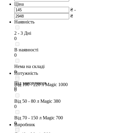
Ціна
₴ -
₴
Наявність
2 - 3 Дні
0
В наявності
0
Нема на складі
0
Потужність
Під замовлення
Від 100 - 220 л Magic 1000
0
0
Від 50 - 80 л Magic 380
0
Від 70 - 150 л Magic 700
0
Виробник