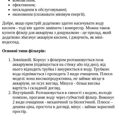
компактним;
ефективним;
нескладним в обслуговуванні;
економним (споживати мінімум енергії).
Добре, якщо пристрій додатково здатен насичувати воду
киснем - тоді він здатен замінити і компресор. Можна також
купити фільтр для акваріума з дощувалкою - це прилад, який
додатково збагачує акваріум киснем, і дзюрчить, як міні-
водоспад.
Основні типи фільтрів:
Зовнішній. Корпус з фільтром розташовується поза
акваріумом (підвішується на стінку або під дно), від
нього відходить трубка і занурюється в воду. Трубкою
вода піднімається і проходить 3 види очищення. Плюси
моделі: вона високопродуктивна, не займає місце в
акваріумі, не псує вигляд. Мінуси - більш висока
вартість і складний догляд.
Внутрішній. Розташовується в ємності з водою, володіє
помпою, проганяє воду через губчастий фільтр. Виконує
2 види очищення - механічний та біологічний. Плюси –
дешева ціна, простота в догляді, мінус - займає корисний
простір.