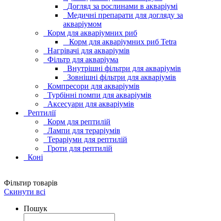
Догляд за рослинами в акваріумі
Медичні препарати для догляду за
акваріумом
Корм для акваріумних риб
Корм для акваріумних риб Tetra
Нагрівачі для акваріумів
Фільтр для акваріума
Внутрішні фільтри для акваріумів
Зовнішні фільтри для акваріумів
Компресори для акваріумів
Турбінні помпи для акваріумів
Аксесуари для акваріумів
Рептилії
Корм для рептилій
Лампи для тераріумів
Тераріуми для рептилій
Гроти для рептилій
Коні
Фільтир товарів
Скинути всі
Пошук