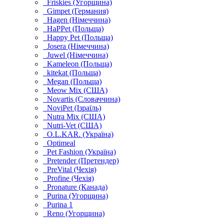
Friskies (Угорщина)
Gimpet (Германия)
Hagen (Німеччина)
HaPPet (Польща)
Happy Pet (Польща)
Josera (Німеччина)
Juwel (Німеччина)
Kameleon (Польща)
kitekat (Польща)
Megan (Польща)
Meow Mix (США)
Novartis (Словаччина)
NoviPet (Ізраїль)
Nutra Mix (США)
Nutri-Vet (США)
O.L.KAR. (Україна)
Optimeal
Pet Fashion (Україна)
Pretender (Претендер)
PreVital (Чехія)
Profine (Чехія)
Pronature (Канада)
Purina (Угорщина)
Purina 1
Reno (Угорщина)