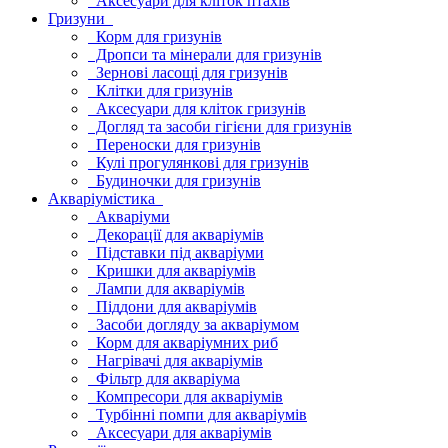
Аксесуари для кліток птахів
Гризуни
Корм для гризунів
Дропси та мінерали для гризунів
Зернові ласощі для гризунів
Клітки для гризунів
Аксесуари для кліток гризунів
Догляд та засоби гігієни для гризунів
Переноски для гризунів
Кулі прогулянкові для гризунів
Будиночки для гризунів
Акваріумістика
Акваріуми
Декорації для акваріумів
Підставки під акваріуми
Кришки для акваріумів
Лампи для акваріумів
Піддони для акваріумів
Засоби догляду за акваріумом
Корм для акваріумних риб
Нагрівачі для акваріумів
Фільтр для акваріума
Компресори для акваріумів
Турбінні помпи для акваріумів
Аксесуари для акваріумів