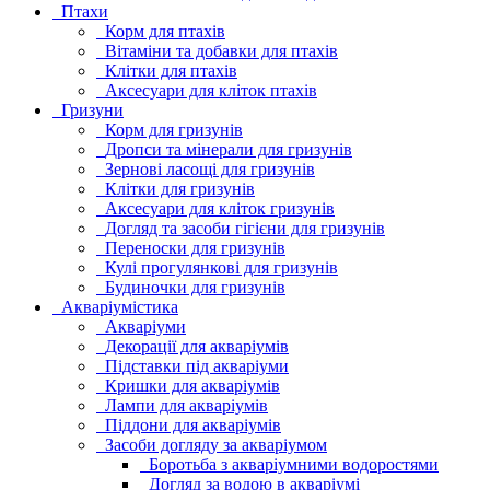
Птахи
Корм для птахів
Вітаміни та добавки для птахів
Клітки для птахів
Аксесуари для кліток птахів
Гризуни
Корм для гризунів
Дропси та мінерали для гризунів
Зернові ласощі для гризунів
Клітки для гризунів
Аксесуари для кліток гризунів
Догляд та засоби гігієни для гризунів
Переноски для гризунів
Кулі прогулянкові для гризунів
Будиночки для гризунів
Акваріумістика
Акваріуми
Декорації для акваріумів
Підставки під акваріуми
Кришки для акваріумів
Лампи для акваріумів
Піддони для акваріумів
Засоби догляду за акваріумом
Боротьба з акваріумними водоростями
Догляд за водою в акваріумі