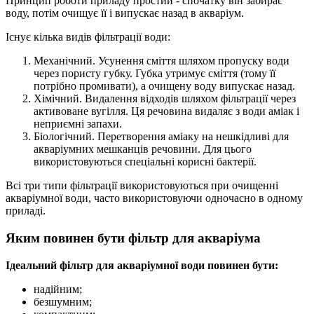
Принцип роботи приладу простий - спочатку він забирає
воду, потім очищує її і випускає назад в акваріум.
Існує кілька видів фільтрації води:
Механічний. Усунення сміття шляхом пропуску води
через пористу губку. Губка утримує сміття (тому її
потрібно промивати), а очищену воду випускає назад.
Хімічний. Видалення відходів шляхом фільтрації через
активоване вугілля. Ця речовина видаляє з води аміак і
неприємні запахи.
Біологічний. Перетворення аміаку на нешкідливі для
акваріумних мешканців речовини. Для цього
використовуються спеціальні корисні бактерії.
Всі три типи фільтрації використовуються при очищенні
акваріумної води, часто використовуючи одночасно в одному
приладі.
Яким повинен бути фільтр для акваріума
Ідеальний фільтр для акваріумної води повинен бути:
надійним;
безшумним;