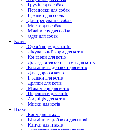
Грумінг для собак
Переноски для собак
Іграшки для собак
Для тренування собак
Миски для собак
М'які місця для собак
Одяг для собак
Коти
Сухий корм для котів
Лікувальний корм для котів
Консерви для котів
Догляд та засоби гігієни для котів
Вітаміни та добавки для котів
Для здоров'я котів
Іграшки для котів
Дряпки для котів
М'які місця для котів
Переноски для котів
Амуніція для котів
Миски для котів
Птахи
Корм для птахів
Вітаміни та добавки для птахів
Клітки для птахів