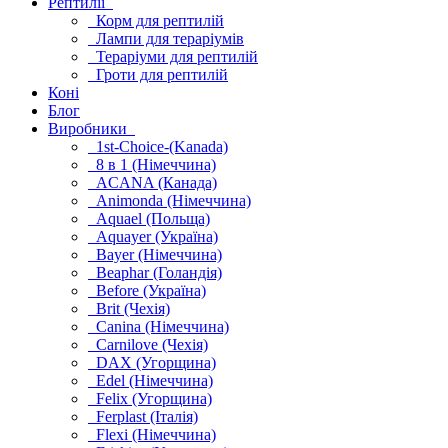
Рептилії
Корм для рептилій
Лампи для тераріумів
Тераріуми для рептилій
Гроти для рептилій
Коні
Блог
Виробники
1st-Choice-(Kanada)
8 в 1 (Німеччина)
ACANA (Канада)
Animonda (Німеччина)
Aquael (Польща)
Aquayer (Україна)
Bayer (Німеччина)
Beaphar (Голандія)
Before (Україна)
Brit (Чехія)
Canina (Німеччина)
Carnilove (Чехія)
DAX (Угорщина)
Edel (Німеччина)
Felix (Угорщина)
Ferplast (Італія)
Flexi (Німеччина)