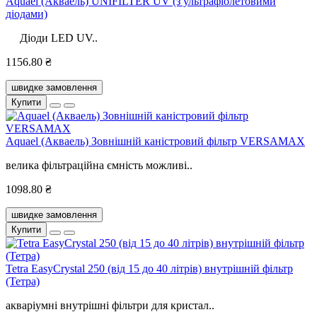
Aquael (Акваель) UNIFILTER UV (з ультрафіолетовими
діодами)
Діоди LED UV..
1156.80 ₴
швидке замовлення
Купити
Aquael (Акваель) Зовнішній каністровий фільтр VERSAMAX
велика фільтраційна ємність можливі..
1098.80 ₴
швидке замовлення
Купити
Tetra EasyCrystal 250 (від 15 до 40 літрів) внутрішній фільтр
(Тетра)
акваріумні внутрішні фільтри для кристал..