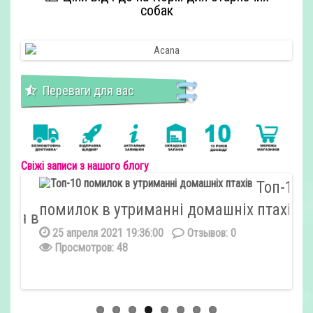
собак
Переваги для вас
Свіжі записи з нашого блогу
Топ-10
помилок в утриманні домашніх птахів
на
ся в
лю
25 апреля 2021 19:36:00
Отзывов: 0
Просмотров: 48
1