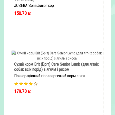
JOSERA SensiJunior кор..
150.70 ₴
ШВИДКЕ ЗАМОВЛЕННЯ
Сухий корм Brit (Бріт) Care Senior Lamb (для літніх
собак всіх порід) з ягням і рисом
Повнораціонний гіпоалергенний корм з ягн..
179.70 ₴
ШВИДКЕ ЗАМОВЛЕННЯ