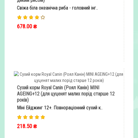
диким рисом)
Свіжа біла океанічна риба - головний інг..
678.00 ₴
ШВИДКЕ ЗАМОВЛЕННЯ
Сухий корм Royal Canin (Роял Канін) MINI
AGEING+12 (для цуценят малих порід старше 12
років)
Міні Ейджинг 12+. Повнораціонний сухий к..
218.50 ₴