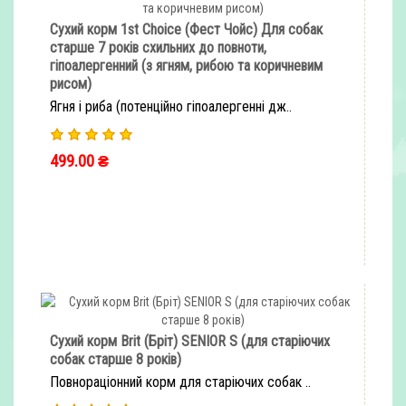
Сухий корм 1st Choice (Фест Чойс) Для собак
старше 7 років схильних до повноти,
гіпоалергенний (з ягням, рибою та коричневим
рисом)
Ягня і риба (потенційно гіпоалергенні дж..
499.00 ₴
ШВИДКЕ ЗАМОВЛЕННЯ
Сухий корм Brit (Бріт) SENIOR S (для старіючих
собак старше 8 років)
Повнораціонний корм для старіючих собак ..