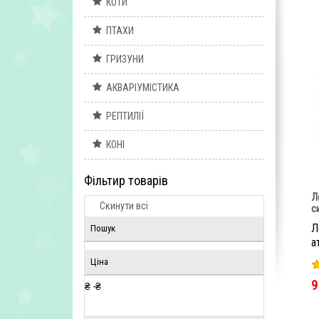
КОТИ
ПТАХИ
ГРИЗУНИ
АКВАРІУМІСТИКА
РЕПТИЛІЇ
КОНІ
Фільтир товарів
Л
Скинути всі
с
Л
Пошук
а
Ціна
9
₴ -
₴