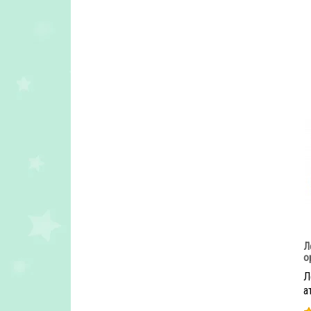
Л
о
Л
а