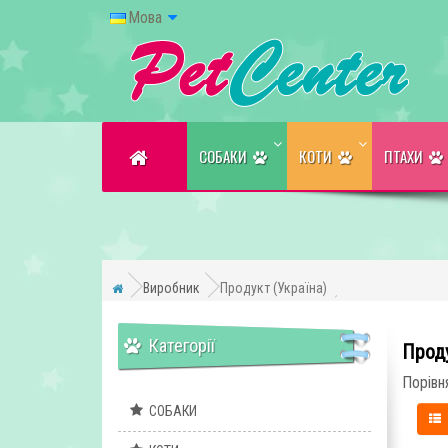
Мова
CОБАКИ
КОТИ
ПТАХИ
Виробник
Продукт (Україна)
Категорії
Проду
Порівня
CОБАКИ