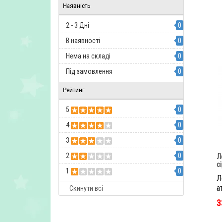
Наявність
2 - 3 Дні
0
В наявності
0
Нема на складі
0
Під замовлення
0
Рейтинг
5
0
4
0
3
0
2
0
Л
с
1
0
Л
а
Скинути всі
3