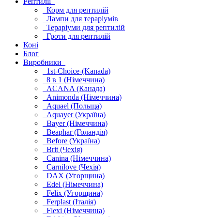
Рептилії
Корм для рептилій
Лампи для тераріумів
Тераріуми для рептилій
Гроти для рептилій
Коні
Блог
Виробники
1st-Choice-(Kanada)
8 в 1 (Німеччина)
ACANA (Канада)
Animonda (Німеччина)
Aquael (Польща)
Aquayer (Україна)
Bayer (Німеччина)
Beaphar (Голандія)
Before (Україна)
Brit (Чехія)
Canina (Німеччина)
Carnilove (Чехія)
DAX (Угорщина)
Edel (Німеччина)
Felix (Угорщина)
Ferplast (Італія)
Flexi (Німеччина)