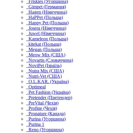
Friskies (Угорщина)
Gimpet (Германия)
Hagen (Німеччина)
HaPPet (Польща)
Happy Pet (Польща)
Josera (Німеччина)
Juwel (Німеччина)
Kameleon (Польща)
kitekat (Польща)
Megan (Польща)
Meow Mix (США)
Novartis (Словаччина)
NoviPet (Ізраїль)
Nutra Mix (США)
Nutri-Vet (США)
O.L.KAR. (Україна)
Optimeal
Pet Fashion (Україна)
Pretender (Претендер)
PreVital (Чехія)
Profine (Чехія)
Pronature (Канада)
Purina (Угорщина)
Purina 1
Reno (Угорщина)