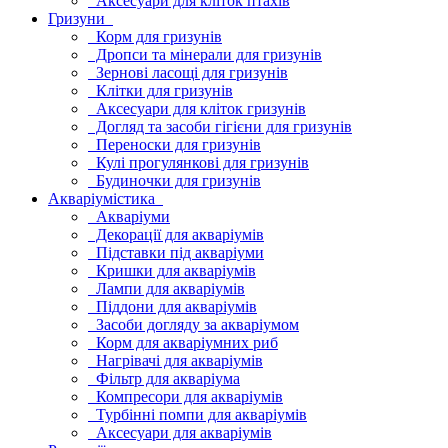
Аксесуари для кліток птахів
Гризуни
Корм для гризунів
Дропси та мінерали для гризунів
Зернові ласощі для гризунів
Клітки для гризунів
Аксесуари для кліток гризунів
Догляд та засоби гігієни для гризунів
Переноски для гризунів
Кулі прогулянкові для гризунів
Будиночки для гризунів
Акваріумістика
Акваріуми
Декорації для акваріумів
Підставки під акваріуми
Кришки для акваріумів
Лампи для акваріумів
Піддони для акваріумів
Засоби догляду за акваріумом
Корм для акваріумних риб
Нагрівачі для акваріумів
Фільтр для акваріума
Компресори для акваріумів
Турбінні помпи для акваріумів
Аксесуари для акваріумів