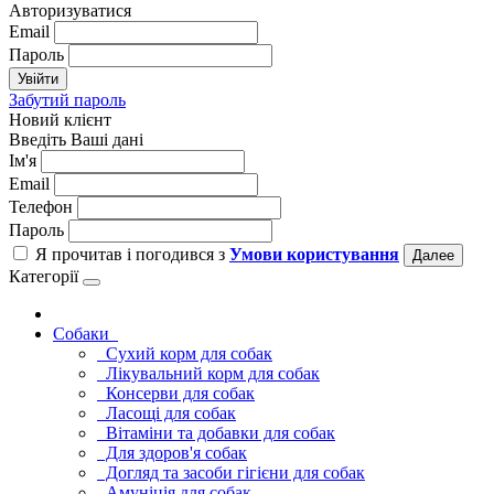
Авторизуватися
Email
Пароль
Увійти
Забутий пароль
Новий клієнт
Введіть Ваші дані
Ім'я
Email
Телефон
Пароль
Я прочитав і погодився з
Умови користування
Далее
Категорії
Cобаки
Сухий корм для собак
Лікувальний корм для собак
Консерви для собак
Ласощі для собак
Вітаміни та добавки для собак
Для здоров'я собак
Догляд та засоби гігієни для собак
Амуніція для собак