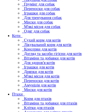
Грумінг для собак
Переноски для собак
Іграшки для собак
Для тренування собак
Миски для собак
М'які місця для собак
Одяг для собак
Коти
Сухий корм для котів
Лікувальний корм для котів
Консерви для котів
Догляд та засоби гігієни для котів
Вітаміни та добавки для котів
Для здоров'я котів
Іграшки для котів
Дряпки для котів
М'які місця для котів
Переноски для котів
Амуніція для котів
Миски для котів
Птахи
Корм для птахів
Вітаміни та добавки для птахів
Клітки для птахів