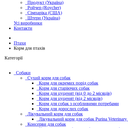
Продукт (Україна)
Ройчер (Roycher)
Сімпаріка (США)
Штерн (Україна)
Усі виробники
Контакти
Птахи
Корм для птахів
Категорії
Cобаки
Сухий корм для собак
Корм для окремих порід собак
Корм для старіючих собак
Корм для цуценят (від 0 до 2 місяців)
Корм для цуценят (від 2 місяців)
Корм для собак з особливими потребами
Корм для дорослих собак
Лікувальний корм для собак
Лікувальний корм для собак Purina Veterinary
Консерви для собак