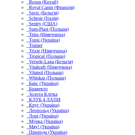
Resun (Китай)
Royal Canin (Франція)
Savic (Бельгія)
Schesir (Італія)
Sentry (США)
Sum-Plast (Польща)
Tetra (Німеччина)
Topsi (Україна)
Trainer
Trixie (Німеччина)
Tropical (Польща)
Versele-Laga (Бельгія)
Vitakraft (Німеччина)
Vitapol (Польща)
Whiskas (Польща)
Барс (Україна)
Бравекто
Золота Клітка
КЛУБ 4 ЛАПИ
Круг (Україна)
Леопольд (Україна)
Лорі (Україна)
Мурка (Україна)
Мяу! (Україна)
Природа (Україна)