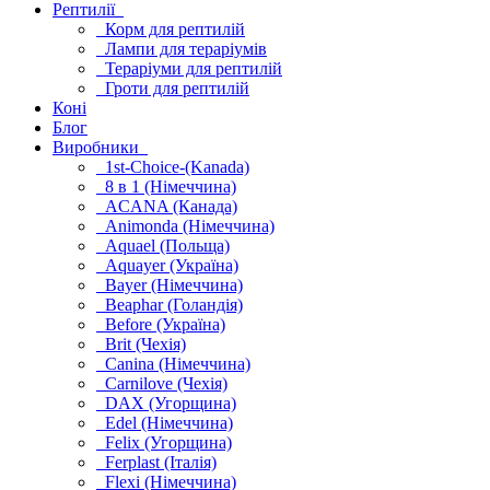
Рептилії
Корм для рептилій
Лампи для тераріумів
Тераріуми для рептилій
Гроти для рептилій
Коні
Блог
Виробники
1st-Choice-(Kanada)
8 в 1 (Німеччина)
ACANA (Канада)
Animonda (Німеччина)
Aquael (Польща)
Aquayer (Україна)
Bayer (Німеччина)
Beaphar (Голандія)
Before (Україна)
Brit (Чехія)
Canina (Німеччина)
Carnilove (Чехія)
DAX (Угорщина)
Edel (Німеччина)
Felix (Угорщина)
Ferplast (Італія)
Flexi (Німеччина)