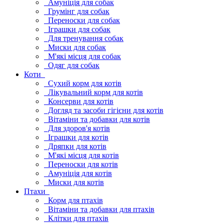
Амуніція для собак
Грумінг для собак
Переноски для собак
Іграшки для собак
Для тренування собак
Миски для собак
М'які місця для собак
Одяг для собак
Коти
Сухий корм для котів
Лікувальний корм для котів
Консерви для котів
Догляд та засоби гігієни для котів
Вітаміни та добавки для котів
Для здоров'я котів
Іграшки для котів
Дряпки для котів
М'які місця для котів
Переноски для котів
Амуніція для котів
Миски для котів
Птахи
Корм для птахів
Вітаміни та добавки для птахів
Клітки для птахів