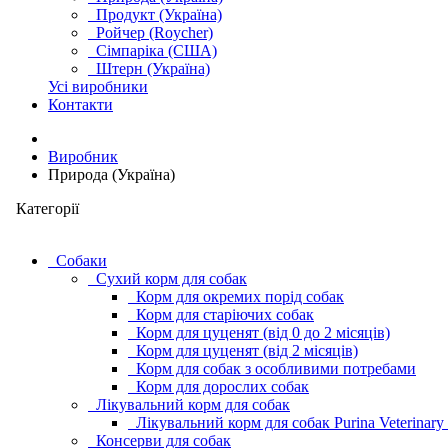
Продукт (Україна)
Ройчер (Roycher)
Сімпаріка (США)
Штерн (Україна)
Усі виробники
Контакти
Виробник
Природа (Україна)
Категорії
Cобаки
Сухий корм для собак
Корм для окремих порід собак
Корм для старіючих собак
Корм для цуценят (від 0 до 2 місяців)
Корм для цуценят (від 2 місяців)
Корм для собак з особливими потребами
Корм для дорослих собак
Лікувальний корм для собак
Лікувальний корм для собак Purina Veterinary
Консерви для собак