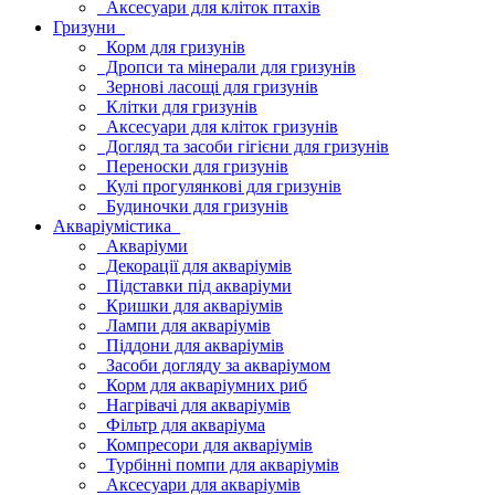
Аксесуари для кліток птахів
Гризуни
Корм для гризунів
Дропси та мінерали для гризунів
Зернові ласощі для гризунів
Клітки для гризунів
Аксесуари для кліток гризунів
Догляд та засоби гігієни для гризунів
Переноски для гризунів
Кулі прогулянкові для гризунів
Будиночки для гризунів
Акваріумістика
Акваріуми
Декорації для акваріумів
Підставки під акваріуми
Кришки для акваріумів
Лампи для акваріумів
Піддони для акваріумів
Засоби догляду за акваріумом
Корм для акваріумних риб
Нагрівачі для акваріумів
Фільтр для акваріума
Компресори для акваріумів
Турбінні помпи для акваріумів
Аксесуари для акваріумів