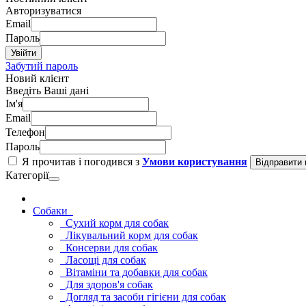
Авторизуватися
Email
Пароль
Увійти
Забутий пароль
Новий клієнт
Введіть Ваші дані
Ім'я
Email
Телефон
Пароль
Я прочитав і погодився з
Умови користування
Відправити 
Категорії
Cобаки
Сухий корм для собак
Лікувальний корм для собак
Консерви для собак
Ласощі для собак
Вітаміни та добавки для собак
Для здоров'я собак
Догляд та засоби гігієни для собак