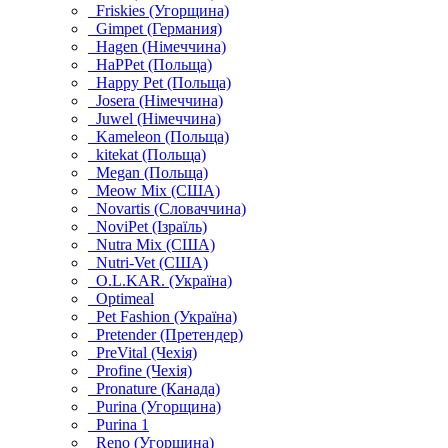
Friskies (Угорщина)
Gimpet (Германия)
Hagen (Німеччина)
HaPPet (Польща)
Happy Pet (Польща)
Josera (Німеччина)
Juwel (Німеччина)
Kameleon (Польща)
kitekat (Польща)
Megan (Польща)
Meow Mix (США)
Novartis (Словаччина)
NoviPet (Ізраїль)
Nutra Mix (США)
Nutri-Vet (США)
O.L.KAR. (Україна)
Optimeal
Pet Fashion (Україна)
Pretender (Претендер)
PreVital (Чехія)
Profine (Чехія)
Pronature (Канада)
Purina (Угорщина)
Purina 1
Reno (Угорщина)