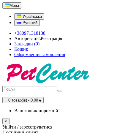
Мова
Українська
Русский
+380971318138
Авторизація\Реєстрація
Закладки (0)
Кошик
Оформлення замовлення
0 товар(ів) - 0.00 ₴
Ваш кошик порожній!
×
Увійти / зареєструватися
Постійний клієнт