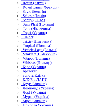
Resun (Китай)
Royal Canin (Франція)
Savic (Бельгія)
Schesir (Італія)
Sentry (США)
Sum-Plast (Польща)
Tetra (Німеччина)
Topsi (Україна)
Trainer
Trixie (Німеччина)
Tropical (Польща)
Versele-Laga (Бельгія)
Vitakraft (Німеччина)
Vitapol (Польща)
Whiskas (Польща)
Барс (Україна)
Бравекто
Золота Клітка
КЛУБ 4 ЛАПИ
Круг (Україна)
Леопольд (Україна)
Лорі (Україна)
Мурка (Україна)
Мяу! (Україна)
Природа (Україна)