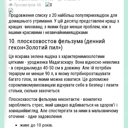
Просмотров: 66
Продовження списку з 20 найбільш популярнихящірок для
домашнього утримання. У цій десятці представлені кращі з
кращих -вихованці, з якими буде менше проблем, ніж з
іншими красивими і незвичайнимиящірками.
10. плоскохвостов фельзума (денний
гекон«Золотий пил»)
Ця яскрава зелена ящірка з характернимизолотими
цятками - уродженка Мадагаскару. Вона відносно невелика
- в середньомудо 40-50 см в довжину. Але їй потрібен
тераріум не менше 90 л, в якому потрібнорозташувати
багато гілок, за якими можна ховатися. Це допоможе
соромливомувихованцеві відчувати себе в безпеці і лазити
стільки, скільки захочеться.
Плоскохвостов фельзума неконтактні - вонилегко
заробляють стрес, який швидко відбивається на здоров'ї і
зовнішнійвигляд. Але спостерігати за ними в мальовничому
оточенні - одне задоволення.
живе до 10 років;