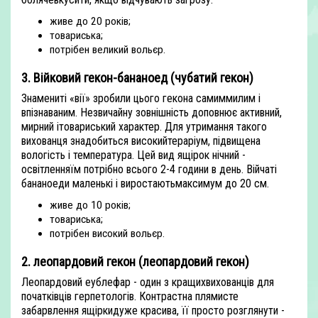
живе до 20 років;
товариська;
потрібен великий вольєр.
3. Війковий гекон-бананоед (чубатий гекон)
Знамениті «вії» зробили цього гекона самиммилим і
впізнаваним. Незвичайну зовнішність доповнює активний,
мирний ітовариський характер. Для утримання такого
вихованця знадобиться високийтераріум, підвищена
вологість і температура. Цей вид ящірок нічний -
освітленняїм потрібно всього 2-4 години в день. Війчаті
бананоеди маленькі і виростаютьмаксимум до 20 см.
живе до 10 років;
товариська;
потрібен високий вольєр.
2. леопардовий гекон (леопардовий гекон)
Леопардовий еублефар - один з кращихвихованців для
початківців герпетологів. Контрастна плямисте
забарвлення ящіркидуже красива, її просто розглянути -