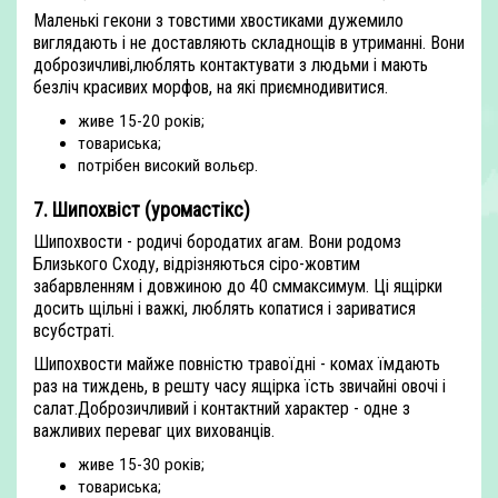
Маленькі гекони з товстими хвостиками дужемило
виглядають і не доставляють складнощів в утриманні. Вони
доброзичливі,люблять контактувати з людьми і мають
безліч красивих морфов, на які приємнодивитися.
живе 15-20 років;
товариська;
потрібен високий вольєр.
7. Шипохвіст (уромастікс)
Шипохвости - родичі бородатих агам. Вони родомз
Близького Сходу, відрізняються сіро-жовтим
забарвленням і довжиною до 40 сммаксимум. Ці ящірки
досить щільні і важкі, люблять копатися і зариватися
всубстраті.
Шипохвости майже повністю травоїдні - комах їмдають
раз на тиждень, в решту часу ящірка їсть звичайні овочі і
салат.Доброзичливий і контактний характер - одне з
важливих переваг цих вихованців.
живе 15-30 років;
товариська;