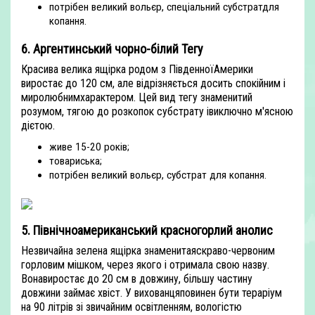
потрібен великий вольєр, спеціальний субстратдля
копання.
6. Аргентинський чорно-білий Тегу
Красива велика ящірка родом з ПівденноїАмерики
виростає до 120 см, але відрізняється досить спокійним і
миролюбнимхарактером. Цей вид тегу знаменитий
розумом, тягою до розкопок субстрату івиключно м'ясною
дієтою.
живе 15-20 років;
товариська;
потрібен великий вольєр, субстрат для копання.
5. Північноамериканський красногорлий анолис
Незвичайна зелена ящірка знаменитаяскраво-червоним
горловим мішком, через якого і отримала свою назву.
Вонавиростає до 20 см в довжину, більшу частину
довжини займає хвіст. У вихованцяповинен бути тераріум
на 90 літрів зі звичайним освітленням, вологістю