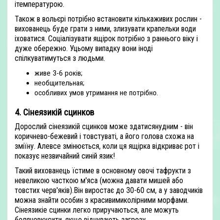
ітемпературою.
Також в вольєрі потрібно встановити кількаживих рослин -
вихованець буде грати з ними, злизувати крапельки води
іховатися. Соціалізувати ящірок потрібно з раннього віку і
дуже обережно. Уцьому випадку вони іноді
спілкуватимуться з людьми.
живе 3-6 років;
необщительная;
особливих умов утримання не потрібно.
4. Сінеязикій сцинков
Дорослий сінеязикій сцинков може здатисянудним - він
коричнево-бежевий і товстуваті, а його голова схожа на
зміїну. Алевсе змінюється, коли ця ящірка відкриває рот і
показує незвичайний синій язик!
Такий вихованець їстиме в основному овочі тафрукти з
невеликою часткою м'яса (можна давати мишей або
товстих черв'яків).Він виростає до 30-60 см, а у заводчиків
можна знайти особин з красивимиколірними морфами.
Сінеязикіе сцинки легко приручаються, але можуть
болячевкусити, якщо відчувають загрозу.