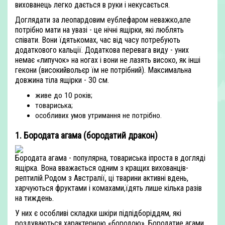
вихованець легко дається в руки і некусається.
Доглядати за леопардовим еублефаром неважко,але
потрібно мати на увазі - це нічні ящірки, які люблять
співати. Вони їдятькомах, час від часу потребують
додаткового кальції. Додаткова перевага виду - уних
немає «липучок» на ногах і вони не лазять високо, як інші
гекони (високийвольєр їм не потрібний). Максимальна
довжина тіла ящірки - 30 см.
живе до 10 років;
товариська;
особливих умов утримання не потрібно.
1. Бородата агама (бородатий дракон)
Бородата агама - популярна, товариська іпроста в догляді
ящірка. Вона вважається одним з кращих вихованців-
рептилій.Родом з Австралії, ці тварини активні вдень,
харчуються фруктами і комахами,їдять лише кілька разів
на тиждень.
У них є особливі складки шкіри підпідборіддям, які
роздуваються характерною «бородою» .Бородатие агами