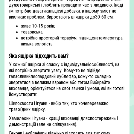
дужетовариські і люблять проводити час з людиною. Іноді
їм потрібно даватикальцієві добавки, в іншому зміст не
викликає проблем. Виростають ці ящірки до30-60 см.
живе 10-15 років;
товариська;
потрібно просторий тераріум, підвищенатемпература,
низька вологість.
Яка ящірка підходить вам?
У кожної ящірки зі списку є індивідуальніособливості, на
які потрібно звертати увагу. Кому-то не підійде
галасливийлеопардовий еублефар, кому-то складно
звертатися з великим вараном або тегом.Вибирайте
вихованця, орієнтуйтеся на свої звички і умови, які ви готові
йомустворити:
Шипохвости і ігуани - вибір тих, хто хочепереважно
травоїдних ящірку.
Хамелеони і ігуани - кращі вихованці дляспостережень і
демонстрацій (але не спілкування).
Гекони і еублефари відмінно підходять для тих,кому