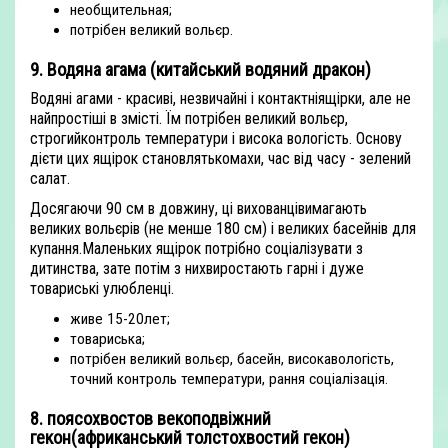
необщительная;
потрібен великий вольєр.
9. Водяна агама (китайський водяний дракон)
Водяні агами - красиві, незвичайні і контактніящірки, але не
найпростіші в змісті. Їм потрібен великий вольєр,
строгийконтроль температури і висока вологість. Основу
дієти цих ящірок становлятькомахи, час від часу - зелений
салат.
Досягаючи 90 см в довжину, ці вихованцівимагають
великих вольєрів (не менше 180 см) і великих басейнів для
купання.Маленьких ящірок потрібно соціалізувати з
дитинства, зате потім з нихвиростають гарні і дуже
товариські улюбленці.
живе 15-20лет;
товариська;
потрібен великий вольєр, басейн, високавологість,
точний контроль температури, рання соціалізація.
8. поясохвостов векоподвіжний
гекон(африканський толстохвостий гекон)