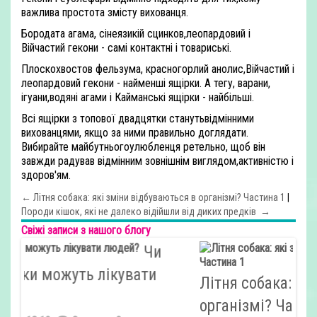
важлива простота змісту вихованця.
Бородата агама, сінеязикій сцинков,леопардовий і
Війчастий гекони - самі контактні і товариські.
Плоскохвостов фельзума, красногорлий анолис,Війчастий і
леопардовий гекони - найменші ящірки. А тегу, варани,
ігуани,водяні агами і Кайманські ящірки - найбільші.
Всі ящірки з топової двадцятки станутьвідмінними
вихованцями, якщо за ними правильно доглядати.
Вибирайте майбутньогоулюбленця ретельно, щоб він
завжди радував відмінним зовнішнім виглядом,активністю і
здоров'ям.
← Літня собака: які зміни відбуваються в організмі? Частина 1
|
Породи кішок, які не далеко відійшли від диких предків →
Свіжі записи з нашого блогу
Літня собака: які зміни відбуваються в
організмі? Частина 1